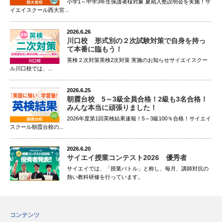
小学1～中学3年生保護者様対象 夏期入塾説明会を実施！サ
イエイスクール西大宮...
2026.6.26
川口校 形式別の２次試験対策で自身を持っ
て本番に臨もう！
英検２次対策英検2次対策 実施のお知らせサイエイスクー
ル川口校では、...
2026.6.25
朝霞台校 5～3級全員合格！2級も3名合格！
みんな本当に頑張りました！
2026年度第1回英検結果速報！5～3級100％合格！サイエイ
スクール朝霞台校の...
2026.6.20
サイエイ授業コンテスト2026 優秀者
サイエイでは、「授業バトル」と称し、毎月、講師対抗の
熱い教科研修を行っています。
コンテンツ