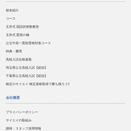
校舎紹介
コース
玉井式 国語的算数教室
玉井式 図形の極
公立中高一貫校受検対策コース
特典・費用
高校入試合格速報
埼玉県公立高校入試【総括】
千葉県公立高校入試【総括】
検定のサイエイ 検定資格取得で勝ち残ろう!!
会社概要
プライバシーポリシー
サイエイの取組み
講師・スタッフ採用情報