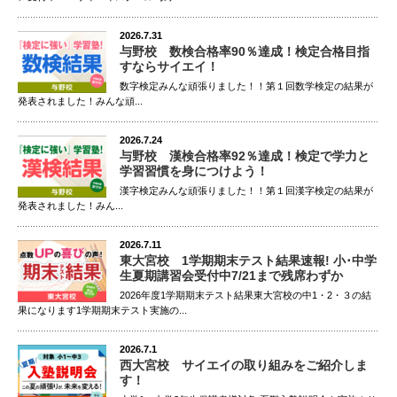
2026.7.31
与野校 数検合格率90％達成！検定合格目指
すならサイエイ！
数字検定みんな頑張りました！！第１回数学検定の結果が
発表されました！みんな頑...
2026.7.24
与野校 漢検合格率92％達成！検定で学力と
学習習慣を身につけよう！
漢字検定みんな頑張りました！！第１回漢字検定の結果が
発表されました！みん...
2026.7.11
東大宮校 1学期期末テスト結果速報! 小･中学
生夏期講習会受付中7/21まで残席わずか
2026年度1学期期末テスト結果東大宮校の中1・2・３の結
果になります1学期期末テスト実施の...
2026.7.1
西大宮校 サイエイの取り組みをご紹介しま
す！