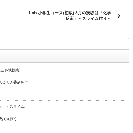
Lab 小学生コース(初級) 3月の実験は「化学
反応」～スライム作り～
年生 体験授業】
ふわふわ芳香剤を作…
反応」～スライム…
け 熱で遊ぼう…