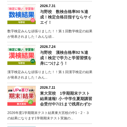
2026.7.31
与野校 数検合格率90％達
成！検定合格目指すならサイ
エイ！
数字検定みんな頑張りました！！第１回数学検定の結果
が発表されました！みんな頑...
2026.7.24
与野校 漢検合格率92％達
成！検定で学力と学習習慣を
身につけよう！
漢字検定みんな頑張りました！！第１回漢字検定の結果
が発表されました！みん...
2026.7.11
東大宮校 1学期期末テスト
結果速報! 小･中学生夏期講習
会受付中7/21まで残席わずか
2026年度1学期期末テスト結果東大宮校の中1・2・３
の結果になります1学期期末テスト実施の...