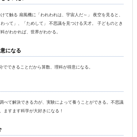
けて触る 扇風機に「われわれは、宇宙人だ～」 夜空を見ると、
わって」、「ためして」 不思議を見つける天才。 子どものとき
理科がわかれば、世界がわかる。
得意になる
自分でできることだから算数、理科が得意になる。
調べて解決できる力が、実験によって養うことができる。不思議
、ますます科学が大好きになる！
介