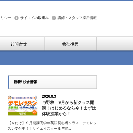
ポリシー
サイエイの取組み
講師・スタッフ採用情報
お問合せ
会社概要
新着! 校舎情報
2026.8.3
与野校 9月から新クラス開
講！はじめるなら今！まずは
体験授業から！
【今だけ】９月開講高学年英語初心者クラス デモレッ
スン受付中！！サイエイスクール与野...