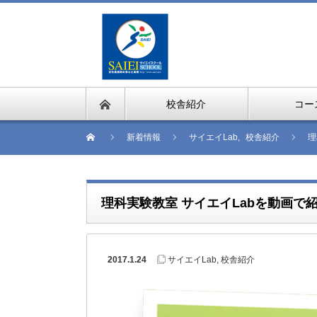
校舎紹介
コー
新着情報
サイエイLab
,
校舎紹介
理
理科実験教室 サイエイLabを動画で
2017.1.24
サイエイLab
,
校舎紹介