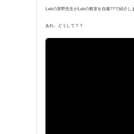
Labの房野先生がLabの教室を自撮??で紹
あれ、どうして？？