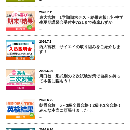
2026.7.11
東大宮校 1学期期末テスト結果速報! 小･中学
生夏期講習会受付中7/21まで残席わずか
...
2026.7.1
西大宮校 サイエイの取り組みをご紹介しま
す！
...
2026.6.26
川口校 形式別の２次試験対策で自身を持っ
て本番に臨もう！
...
2026.6.25
朝霞台校 5～3級全員合格！2級も3名合格！
みんな本当に頑張りました！
...
2026.6.20