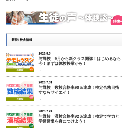
新着! 校舎情報
2026.8.3
与野校 9月から新クラス開講！はじめるなら
今！まずは体験授業から！
...
2026.7.31
与野校 数検合格率90％達成！検定合格目指
すならサイエイ！
...
2026.7.24
与野校 漢検合格率92％達成！検定で学力と
学習習慣を身につけよう！
...