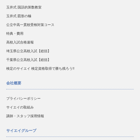
玉井式 国語的算数教室
玉井式 図形の極
公立中高一貫校受検対策コース
特典・費用
高校入試合格速報
埼玉県公立高校入試【総括】
千葉県公立高校入試【総括】
検定のサイエイ 検定資格取得で勝ち残ろう!!
会社概要
プライバシーポリシー
サイエイの取組み
講師・スタッフ採用情報
サイエイグループ