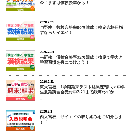
今！まずは体験授業から！
...
2026.7.31
与野校 数検合格率90％達成！検定合格目指
すならサイエイ！
...
2026.7.24
与野校 漢検合格率92％達成！検定で学力と
学習習慣を身につけよう！
...
2026.7.11
東大宮校 1学期期末テスト結果速報! 小･中学
生夏期講習会受付中7/21まで残席わずか
...
2026.7.1
西大宮校 サイエイの取り組みをご紹介しま
す！
...