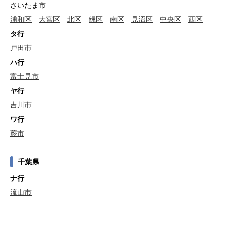
さいたま市
浦和区
大宮区
北区
緑区
南区
見沼区
中央区
西区
タ行
戸田市
ハ行
富士見市
ヤ行
吉川市
ワ行
蕨市
千葉県
ナ行
流山市