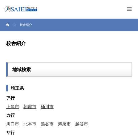
校舎紹介
校舎紹介
地域検索
埼玉県
ア行
上尾市
朝霞市
桶川市
カ行
川口市
北本市
熊谷市
鴻巣市
越谷市
サ行