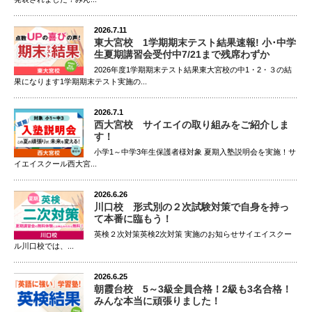
2026.7.11
東大宮校 1学期期末テスト結果速報! 小･中学
生夏期講習会受付中7/21まで残席わずか
2026年度1学期期末テスト結果東大宮校の中1・2・３の結
果になります1学期期末テスト実施の...
2026.7.1
西大宮校 サイエイの取り組みをご紹介しま
す！
小学1～中学3年生保護者様対象 夏期入塾説明会を実施！サ
イエイスクール西大宮...
2026.6.26
川口校 形式別の２次試験対策で自身を持っ
て本番に臨もう！
英検２次対策英検2次対策 実施のお知らせサイエイスクー
ル川口校では、...
2026.6.25
朝霞台校 5～3級全員合格！2級も3名合格！
みんな本当に頑張りました！