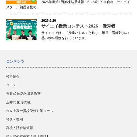
2026年度第1回英検結果速報！5～3級100％合格！サイエイ
スクール朝霞台校の...
2026.6.20
サイエイ授業コンテスト2026 優秀者
サイエイでは、「授業バトル」と称し、毎月、講師対抗の
熱い教科研修を行っています。
コンテンツ
校舎紹介
コース
玉井式 国語的算数教室
玉井式 図形の極
公立中高一貫校受検対策コース
特典・費用
高校入試合格速報
埼玉県公立高校入試【総括】