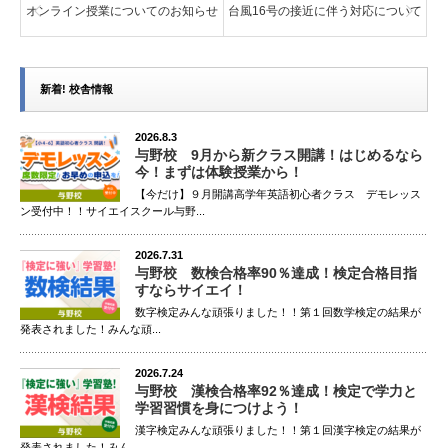
オンライン授業についてのお知らせ
台風16号の接近に伴う対応について
新着! 校舎情報
2026.8.3
与野校 9月から新クラス開講！はじめるなら
今！まずは体験授業から！
【今だけ】９月開講高学年英語初心者クラス デモレッス
ン受付中！！サイエイスクール与野...
2026.7.31
与野校 数検合格率90％達成！検定合格目指
すならサイエイ！
数字検定みんな頑張りました！！第１回数学検定の結果が
発表されました！みんな頑...
2026.7.24
与野校 漢検合格率92％達成！検定で学力と
学習習慣を身につけよう！
漢字検定みんな頑張りました！！第１回漢字検定の結果が
発表されました！みん...