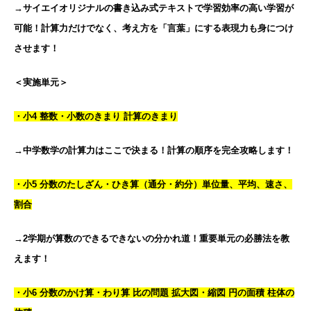
→サイエイオリジナルの書き込み式テキストで学習効率の高い学習が
可能！計算力だけでなく、考え方を「言葉」にする表現力も身につけ
させます！
＜実施単元＞
・小4 整数・小数のきまり 計算のきまり
→中学数学の計算力はここで決まる！計算の順序を完全攻略します！
・小5 分数のたしざん・ひき算（通分・約分）単位量、平均、速さ、
割合
→2学期が算数のできるできないの分かれ道！重要単元の必勝法を教
えます！
・小6 分数のかけ算・わり算 比の問題 拡大図・縮図 円の面積 柱体の