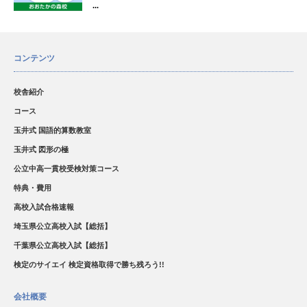
...
コンテンツ
校舎紹介
コース
玉井式 国語的算数教室
玉井式 図形の極
公立中高一貫校受検対策コース
特典・費用
高校入試合格速報
埼玉県公立高校入試【総括】
千葉県公立高校入試【総括】
検定のサイエイ 検定資格取得で勝ち残ろう!!
会社概要