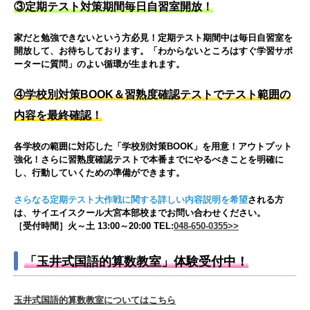
③定期テスト対策期間毎日自習室開放！
家だと勉強できないという方必見！定期テスト期間中は毎日自習室を
開放して、お待ちしております。「わからないところはすぐ学習サポ
ーターに質問」のよい循環が生まれます。
④学校別対策BOOK＆習熟度確認テストでテスト範囲の
内容を最終確認！
各学校の範囲に対応した「学校別対策BOOK」を用意！アウトプット
強化！さらに習熟度確認テストで本番までにやるべきことを明確に
し、行動していくための準備ができます。
さらなる定期テスト大作戦に関する詳しい内容説明を希望
される方
は、サイエイスクール大宮本部校までお問い合わせください。
［受付時間］火～土 13:00～20:00
TEL:
048-650-0355>>
「玉井式国語的算数教室」体験受付中！
玉井式国語的算数教室についてはこちら