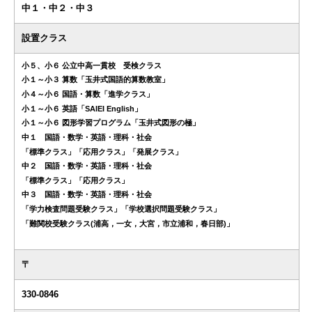
中１・中２・中３
設置クラス
小５、小６ 公立中高一貫校 受検クラス
小１～小３ 算数「玉井式国語的算数教室」
小４～小６ 国語・算数「進学クラス」
小１～小６ 英語「SAIEI English」
小１～小６ 図形学習プログラム「玉井式図形の極」
中１ 国語・数学・英語・理科・社会
「標準クラス」「応用クラス」「発展クラス」
中２ 国語・数学・英語・理科・社会
「標準クラス」「応用クラス」
中３ 国語・数学・英語・理科・社会
「学力検査問題受験クラス」「学校選択問題受験クラス」
「難関校受験クラス(浦高，一女，大宮，市立浦和，春日部)」
〒
330-0846