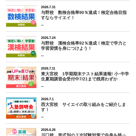
2026.7.31
与野校 数検合格率90％達成！検定合格目指
すならサイエイ！
...
2026.7.24
与野校 漢検合格率92％達成！検定で学力と
学習習慣を身につけよう！
...
2026.7.11
東大宮校 1学期期末テスト結果速報! 小･中学
生夏期講習会受付中7/21まで残席わずか
...
2026.7.1
西大宮校 サイエイの取り組みをご紹介しま
す！
...
2026.6.26
川口校 形式別の２次試験対策で自身を持っ