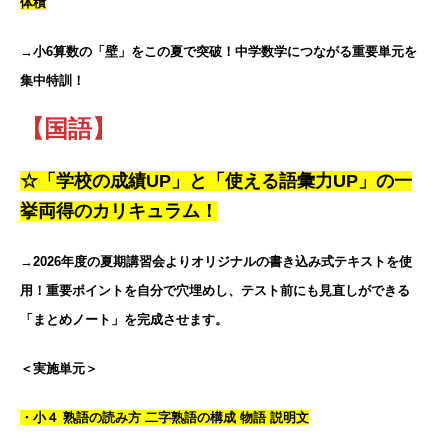
体積
→小6算数の「壁」をこの夏で突破！中学数学につながる重要単元を
集中特訓！
【国語】
☆「学校の成績UP」と「使える語彙力UP」の一
挙両得のカリキュラム！
→2026年度の夏期講習会よりオリジナルの書き込み式テキストを使
用！重要ポイントを自分で穴埋めし、テスト前にも見直しができる
「まとめノート」を完成させます。
＜実施単元＞
・小４ 熟語の読み方 二字熟語の構成 物語 説明文