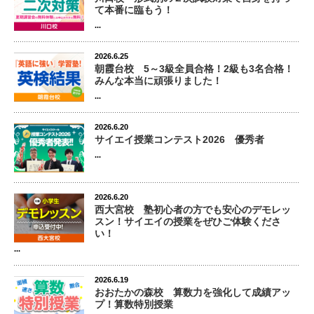
て本番に臨もう！
...
2026.6.25
朝霞台校 5～3級全員合格！2級も3名合格！
みんな本当に頑張りました！
...
2026.6.20
サイエイ授業コンテスト2026 優秀者
...
2026.6.20
西大宮校 塾初心者の方でも安心のデモレッ
スン！サイエイの授業をぜひご体験くださ
い！
...
2026.6.19
おおたかの森校 算数力を強化して成績アッ
プ！算数特別授業