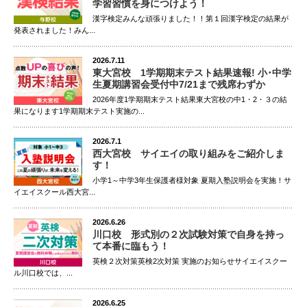
学習習慣を身につけよう！
漢字検定みんな頑張りました！！第１回漢字検定の結果が
発表されました！みん...
2026.7.11
東大宮校 1学期期末テスト結果速報! 小･中学
生夏期講習会受付中7/21まで残席わずか
2026年度1学期期末テスト結果東大宮校の中1・2・３の結
果になります1学期期末テスト実施の...
2026.7.1
西大宮校 サイエイの取り組みをご紹介しま
す！
小学1～中学3年生保護者様対象 夏期入塾説明会を実施！サ
イエイスクール西大宮...
2026.6.26
川口校 形式別の２次試験対策で自身を持っ
て本番に臨もう！
英検２次対策英検2次対策 実施のお知らせサイエイスクー
ル川口校では、...
2026.6.25