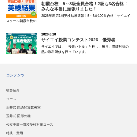
朝霞台校 5～3級全員合格！2級も3名合格！
みんな本当に頑張りました！
2026年度第1回英検結果速報！5～3級100％合格！サイエイ
スクール朝霞台校の...
2026.6.20
サイエイ授業コンテスト2026 優秀者
サイエイでは、「授業バトル」と称し、毎月、講師対抗の
熱い教科研修を行っています。
コンテンツ
校舎紹介
コース
玉井式 国語的算数教室
玉井式 図形の極
公立中高一貫校受検対策コース
特典・費用