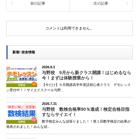
前の記事
次の記事
コメントは利用できません。
新着! 校舎情報
2026.8.3
与野校 9月から新クラス開講！はじめるなら
今！まずは体験授業から！
【今だけ】９月開講高学年英語初心者クラス デモレッス
ン受付中！！サイエイスクール与野...
2026.7.31
与野校 数検合格率90％達成！検定合格目指
すならサイエイ！
数字検定みんな頑張りました！！第１回数学検定の結果が
発表されました！みんな頑...