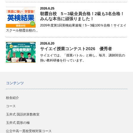
2026.6.25
朝霞台校 5～3級全員合格！2級も3名合格！
みんな本当に頑張りました！
2026年度第1回英検結果速報！5～3級100％合格！サイエイ
スクール朝霞台校の...
2026.6.20
サイエイ授業コンテスト2026 優秀者
サイエイでは、「授業バトル」と称し、毎月、講師対抗の
熱い教科研修を行っています。
コンテンツ
校舎紹介
コース
玉井式 国語的算数教室
玉井式 図形の極
公立中高一貫校受検対策コース