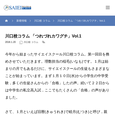
新着情報
川口校 コラム
川口校コラム 「つれづれカワグチ」Vol.1
川口校コラム 「つれづれカワグチ」Vol.1
2018.1.20
川口校 コラム
今年から始まったサイエイスクール川口校コラム。第一回目を務
めさせていただきます。理数担当の稲毛(いなも)です。１月は始
まりの月でもあるだけに、サイエイスクールの生徒もさまざまな
ことが始まっています。まず１月１０日(水)から小学生の中学受
験，多くの生徒さんからの「合格」したの声。続いて２２日から
は中学生の私立高入試，ここでもたくさんの「合格」の声があり
ました。
さて、１月といえば旧暦(きゅうれき)で睦月(むつき)と呼び，親