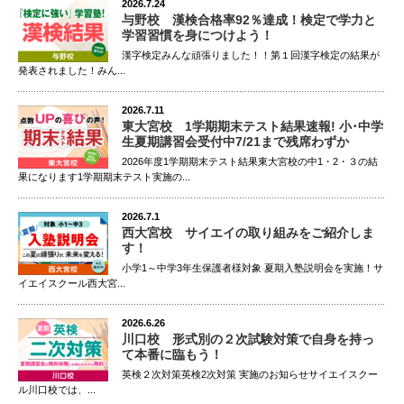
2026.7.24
与野校 漢検合格率92％達成！検定で学力と
学習習慣を身につけよう！
漢字検定みんな頑張りました！！第１回漢字検定の結果が
発表されました！みん...
2026.7.11
東大宮校 1学期期末テスト結果速報! 小･中学
生夏期講習会受付中7/21まで残席わずか
2026年度1学期期末テスト結果東大宮校の中1・2・３の結
果になります1学期期末テスト実施の...
2026.7.1
西大宮校 サイエイの取り組みをご紹介しま
す！
小学1～中学3年生保護者様対象 夏期入塾説明会を実施！サ
イエイスクール西大宮...
2026.6.26
川口校 形式別の２次試験対策で自身を持っ
て本番に臨もう！
英検２次対策英検2次対策 実施のお知らせサイエイスクー
ル川口校では、...