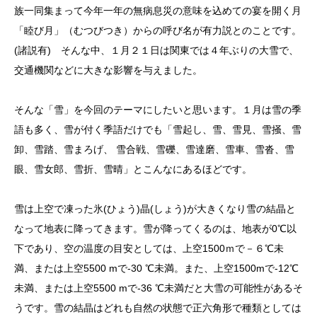
族一同集まって今年一年の無病息災の意味を込めての宴を開く月
「睦び月」（むつびつき）からの呼び名が有力説とのことです。
(諸説有) そんな中、１月２１日は関東では４年ぶりの大雪で、
交通機関などに大きな影響を与えました。
そんな「雪」を今回のテーマにしたいと思います。１月は雪の季
語も多く、雪が付く季語だけでも「雪起し、雪、雪見、雪掻、雪
卸、雪踏、雪まろげ、 雪合戦、雪礫、雪達磨、雪車、雪沓、雪
眼、雪女郎、雪折、雪晴」とこんなにあるほどです。
雪は上空で凍った氷(ひょう)晶(しょう)が大きくなり雪の結晶と
なって地表に降ってきます。雪が降ってくるのは、地表が0℃以
下であり、空の温度の目安としては、上空1500ｍで－６℃未
満、または上空5500 mで-30 ℃未満。また、上空1500mで-12℃
未満、または上空5500 mで-36 ℃未満だと大雪の可能性があるそ
うです。雪の結晶はどれも自然の状態で正六角形で種類としては