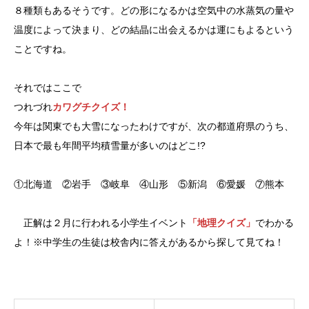
８種類もあるそうです。どの形になるかは空気中の水蒸気の量や
温度によって決まり、どの結晶に出会えるかは運にもよるという
ことですね。
それではここで
つれづれ
カワグチクイズ！
今年は関東でも大雪になったわけですが、次の都道府県のうち、
日本で最も年間平均積雪量が多いのはどこ!?
①北海道 ②岩手 ③岐阜 ④山形 ⑤新潟 ⑥愛媛 ⑦熊本
正解は２月に行われる小学生イベント
「地理クイズ」
でわかる
よ！※中学生の生徒は校舎内に答えがあるから探して見てね！