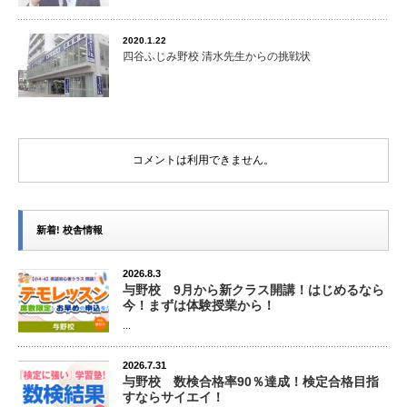
2020.1.22
四谷ふじみ野校 清水先生からの挑戦状
コメントは利用できません。
新着! 校舎情報
2026.8.3
与野校 9月から新クラス開講！はじめるなら
今！まずは体験授業から！
...
2026.7.31
与野校 数検合格率90％達成！検定合格目指
すならサイエイ！