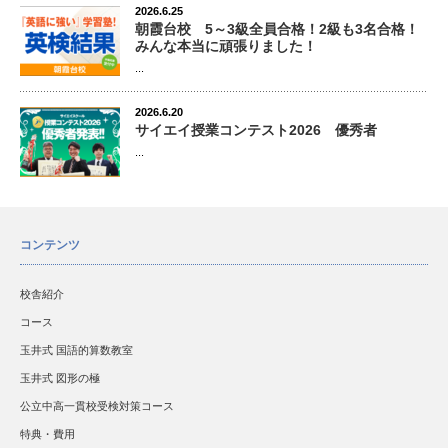
2026.6.25
朝霞台校 5～3級全員合格！2級も3名合格！
みんな本当に頑張りました！
...
2026.6.20
サイエイ授業コンテスト2026 優秀者
...
コンテンツ
校舎紹介
コース
玉井式 国語的算数教室
玉井式 図形の極
公立中高一貫校受検対策コース
特典・費用