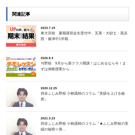
関連記事
2023.7.19
東大宮校 夏期講習会生受付中、瓦葺・大砂土・黒浜
西・篠津中1学期…
2026.8.3
与野校 9月から新クラス開講！はじめるなら今！ま
ずは体験授業から…
2020.12.25
四谷ふじみ野校 小林講師のコラム『実績を上げる秘
密』
2021.3.23
四谷ふじみ野校 小林講師のコラム『★ふじみ野校の実
績の秘密☆第…