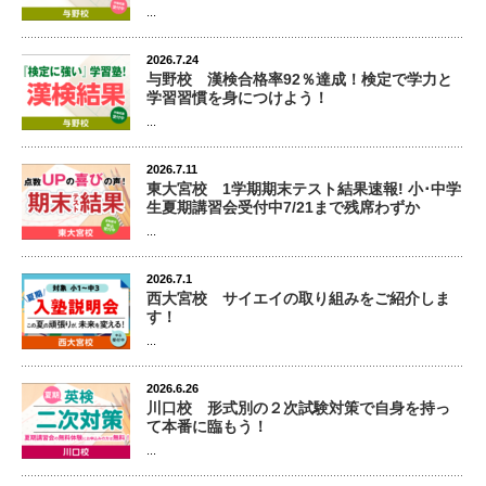
...
2026.7.24
与野校 漢検合格率92％達成！検定で学力と
学習習慣を身につけよう！
...
2026.7.11
東大宮校 1学期期末テスト結果速報! 小･中学
生夏期講習会受付中7/21まで残席わずか
...
2026.7.1
西大宮校 サイエイの取り組みをご紹介しま
す！
...
2026.6.26
川口校 形式別の２次試験対策で自身を持っ
て本番に臨もう！
...