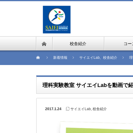
校舎紹介
コー
新着情報
サイエイLab
,
校舎紹介
理
理科実験教室 サイエイLabを動画で
2017.1.24
サイエイLab
,
校舎紹介