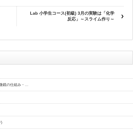
Lab 小学生コース(初級) 3月の実験は「化学
反応」～スライム作り～
顕微鏡の仕組み・…
う