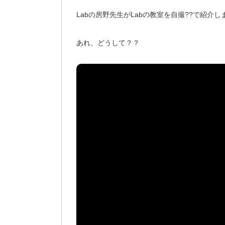
Labの房野先生がLabの教室を自撮??で紹
あれ、どうして？？