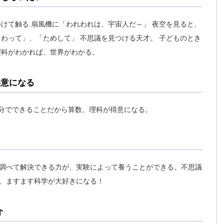
けて触る 扇風機に「われわれは、宇宙人だ～」 夜空を見ると、
わって」、「ためして」 不思議を見つける天才。 子どものとき
理科がわかれば、世界がわかる。
得意になる
自分でできることだから算数、理科が得意になる。
調べて解決できる力が、実験によって養うことができる。不思議
、ますます科学が大好きになる！
介