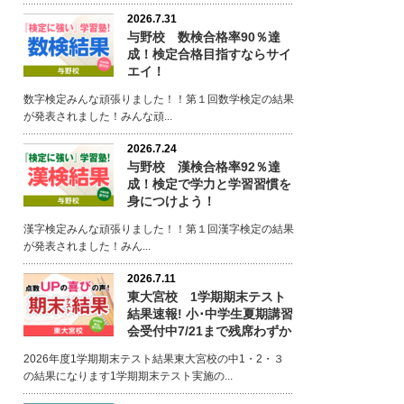
2026.7.31
与野校 数検合格率90％達
成！検定合格目指すならサイ
エイ！
数字検定みんな頑張りました！！第１回数学検定の結果
が発表されました！みんな頑...
2026.7.24
与野校 漢検合格率92％達
成！検定で学力と学習習慣を
身につけよう！
漢字検定みんな頑張りました！！第１回漢字検定の結果
が発表されました！みん...
2026.7.11
東大宮校 1学期期末テスト
結果速報! 小･中学生夏期講習
会受付中7/21まで残席わずか
2026年度1学期期末テスト結果東大宮校の中1・2・３
の結果になります1学期期末テスト実施の...