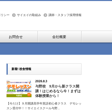
ポリシー
サイエイの取組み
講師・スタッフ採用情報
お問合せ
会社概要
新着! 校舎情報
2026.8.3
与野校 9月から新クラス開
講！はじめるなら今！まずは
体験授業から！
【今だけ】９月開講高学年英語初心者クラス デモレッ
スン受付中！！サイエイスクール与野...