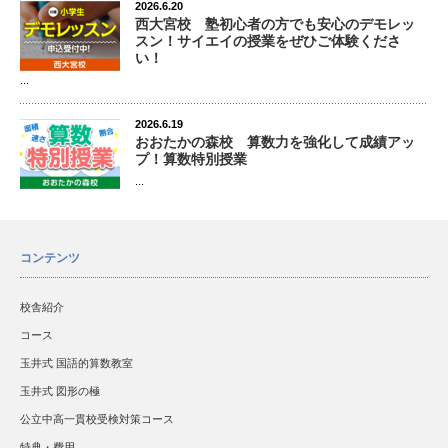
2026.6.20
西大宮校 塾初心者の方でも安心のデモレッ
スン！サイエイの授業をぜひご体験くださ
い！
...
2026.6.19
おおたかの森校 算数力を強化して成績アッ
プ！算数特別授業
...
コンテンツ
校舎紹介
コース
玉井式 国語的算数教室
玉井式 図形の極
公立中高一貫校受検対策コース
特典・費用