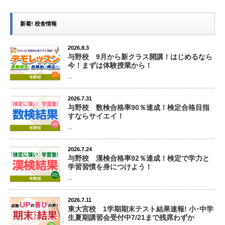
新着! 校舎情報
2026.8.3
与野校 9月から新クラス開講！はじめるなら
今！まずは体験授業から！
...
2026.7.31
与野校 数検合格率90％達成！検定合格目指
すならサイエイ！
...
2026.7.24
与野校 漢検合格率92％達成！検定で学力と
学習習慣を身につけよう！
...
2026.7.11
東大宮校 1学期期末テスト結果速報! 小･中学
生夏期講習会受付中7/21まで残席わずか