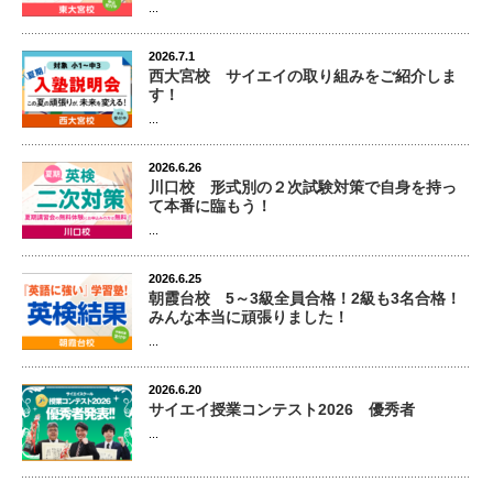
...
2026.7.1
西大宮校 サイエイの取り組みをご紹介しま
す！
...
2026.6.26
川口校 形式別の２次試験対策で自身を持っ
て本番に臨もう！
...
2026.6.25
朝霞台校 5～3級全員合格！2級も3名合格！
みんな本当に頑張りました！
...
2026.6.20
サイエイ授業コンテスト2026 優秀者
...