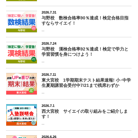
2026.7.31
与野校 数検合格率90％達成！検定合格目指
すならサイエイ！
...
2026.7.24
与野校 漢検合格率92％達成！検定で学力と
学習習慣を身につけよう！
...
2026.7.11
東大宮校 1学期期末テスト結果速報! 小･中学
生夏期講習会受付中7/21まで残席わずか
...
2026.7.1
西大宮校 サイエイの取り組みをご紹介しま
す！
...
2026.6.26