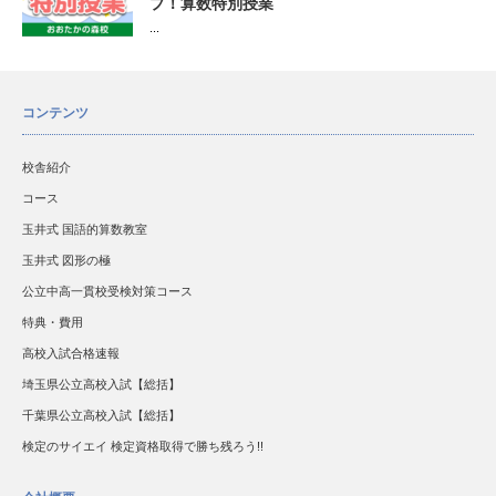
プ！算数特別授業
...
コンテンツ
校舎紹介
コース
玉井式 国語的算数教室
玉井式 図形の極
公立中高一貫校受検対策コース
特典・費用
高校入試合格速報
埼玉県公立高校入試【総括】
千葉県公立高校入試【総括】
検定のサイエイ 検定資格取得で勝ち残ろう!!