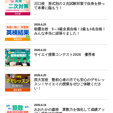
川口校 形式別の２次試験対策で自身を持っ
て本番に臨もう！
...
2026.6.25
朝霞台校 5～3級全員合格！2級も3名合格！
みんな本当に頑張りました！
...
2026.6.20
サイエイ授業コンテスト2026 優秀者
...
2026.6.20
西大宮校 塾初心者の方でも安心のデモレッ
スン！サイエイの授業をぜひご体験くださ
い！
...
2026.6.19
おおたかの森校 算数力を強化して成績アッ