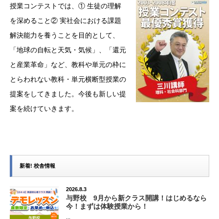
授業コンテストでは、① 生徒の理解
を深めること② 実社会における課題
解決能力を養うことを目的として、
「地球の自転と天気・気候」、「還元
と産業革命」など、教科や単元の枠に
とらわれない教科・単元横断型授業の
提案をしてきました。今後も新しい提
案を続けていきます。
新着! 校舎情報
2026.8.3
与野校 9月から新クラス開講！はじめるなら
今！まずは体験授業から！
...