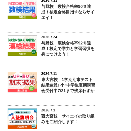
2026.7.31
与野校 数検合格率90％達
成！検定合格目指すならサイ
エイ！
...
2026.7.24
与野校 漢検合格率92％達
成！検定で学力と学習習慣を
身につけよう！
...
2026.7.11
東大宮校 1学期期末テスト
結果速報! 小･中学生夏期講習
会受付中7/21まで残席わずか
...
2026.7.1
西大宮校 サイエイの取り組
みをご紹介します！