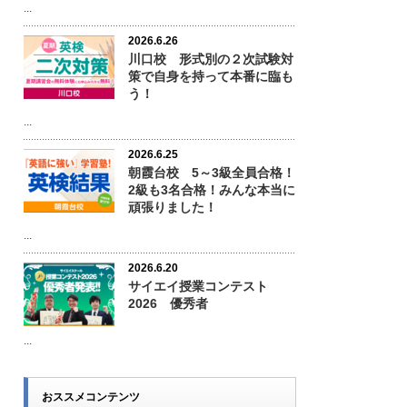
...
2026.6.26
川口校 形式別の２次試験対
策で自身を持って本番に臨も
う！
...
2026.6.25
朝霞台校 5～3級全員合格！
2級も3名合格！みんな本当に
頑張りました！
...
2026.6.20
サイエイ授業コンテスト
2026 優秀者
...
おススメコンテンツ