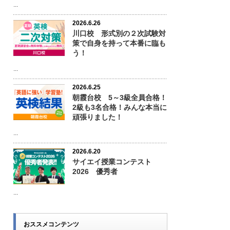
...
2026.6.26
川口校 形式別の２次試験対
策で自身を持って本番に臨も
う！
...
2026.6.25
朝霞台校 5～3級全員合格！
2級も3名合格！みんな本当に
頑張りました！
...
2026.6.20
サイエイ授業コンテスト
2026 優秀者
...
おススメコンテンツ