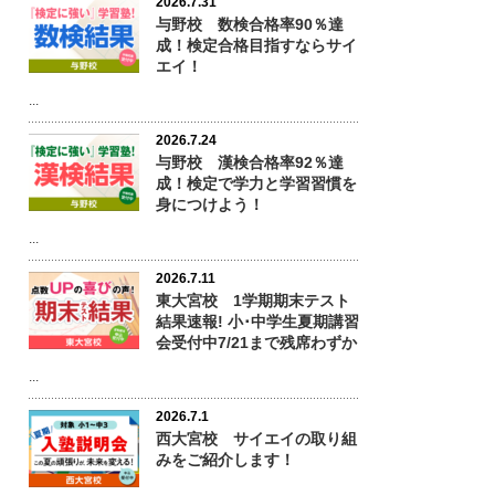
2026.7.31
与野校 数検合格率90％達
成！検定合格目指すならサイ
エイ！
...
2026.7.24
与野校 漢検合格率92％達
成！検定で学力と学習習慣を
身につけよう！
...
2026.7.11
東大宮校 1学期期末テスト
結果速報! 小･中学生夏期講習
会受付中7/21まで残席わずか
...
2026.7.1
西大宮校 サイエイの取り組
みをご紹介します！