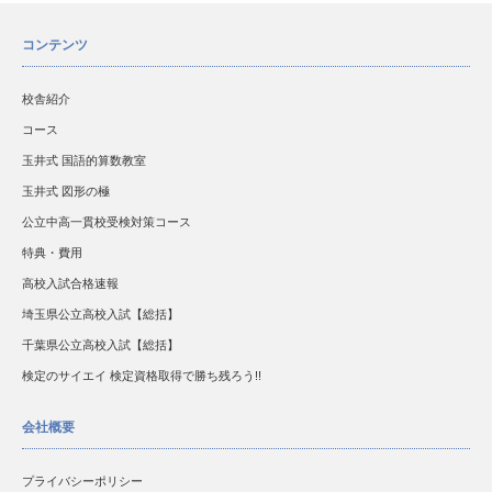
コンテンツ
校舎紹介
コース
玉井式 国語的算数教室
玉井式 図形の極
公立中高一貫校受検対策コース
特典・費用
高校入試合格速報
埼玉県公立高校入試【総括】
千葉県公立高校入試【総括】
検定のサイエイ 検定資格取得で勝ち残ろう!!
会社概要
プライバシーポリシー