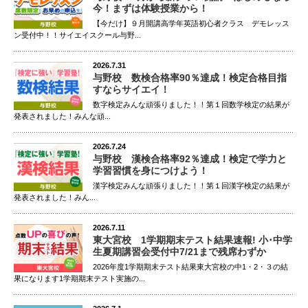
今！まずは体験授業から！
【今だけ】９月開講高学年英語初心者クラス デモレッス
ン受付中！！サイエイスクール与野...
2026.7.31
与野校 数検合格率90％達成！検定合格目指
すならサイエイ！
数字検定みんな頑張りました！！第１回数学検定の結果が
発表されました！みんな頑...
2026.7.24
与野校 漢検合格率92％達成！検定で学力と
学習習慣を身につけよう！
漢字検定みんな頑張りました！！第１回漢字検定の結果が
発表されました！みん...
2026.7.11
東大宮校 1学期期末テスト結果速報! 小･中学
生夏期講習会受付中7/21まで残席わずか
2026年度1学期期末テスト結果東大宮校の中1・2・３の結
果になります1学期期末テスト実施の...