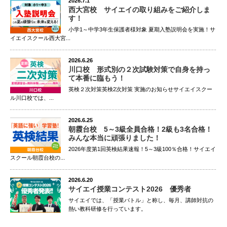
2026.7.1
西大宮校 サイエイの取り組みをご紹介しま
す！
小学1～中学3年生保護者様対象 夏期入塾説明会を実施！サ
イエイスクール西大宮...
2026.6.26
川口校 形式別の２次試験対策で自身を持っ
て本番に臨もう！
英検２次対策英検2次対策 実施のお知らせサイエイスクー
ル川口校では、...
2026.6.25
朝霞台校 5～3級全員合格！2級も3名合格！
みんな本当に頑張りました！
2026年度第1回英検結果速報！5～3級100％合格！サイエイ
スクール朝霞台校の...
2026.6.20
サイエイ授業コンテスト2026 優秀者
サイエイでは、「授業バトル」と称し、毎月、講師対抗の
熱い教科研修を行っています。