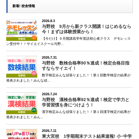
新着! 校舎情報
2026.8.3
与野校 9月から新クラス開講！はじめるなら
今！まずは体験授業から！
【今だけ】９月開講高学年英語初心者クラス デモレッス
ン受付中！！サイエイスクール与野...
2026.7.31
与野校 数検合格率90％達成！検定合格目指
すならサイエイ！
数字検定みんな頑張りました！！第１回数学検定の結果が
発表されました！みんな頑...
2026.7.24
与野校 漢検合格率92％達成！検定で学力と
学習習慣を身につけよう！
漢字検定みんな頑張りました！！第１回漢字検定の結果が
発表されました！みん...
2026.7.11
東大宮校 1学期期末テスト結果速報! 小･中学