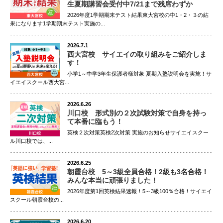
生夏期講習会受付中7/21まで残席わずか
2026年度1学期期末テスト結果東大宮校の中1・2・３の結
果になります1学期期末テスト実施の...
2026.7.1
西大宮校 サイエイの取り組みをご紹介しま
す！
小学1～中学3年生保護者様対象 夏期入塾説明会を実施！サ
イエイスクール西大宮...
2026.6.26
川口校 形式別の２次試験対策で自身を持っ
て本番に臨もう！
英検２次対策英検2次対策 実施のお知らせサイエイスクー
ル川口校では、...
2026.6.25
朝霞台校 5～3級全員合格！2級も3名合格！
みんな本当に頑張りました！
2026年度第1回英検結果速報！5～3級100％合格！サイエイ
スクール朝霞台校の...
2026.6.20