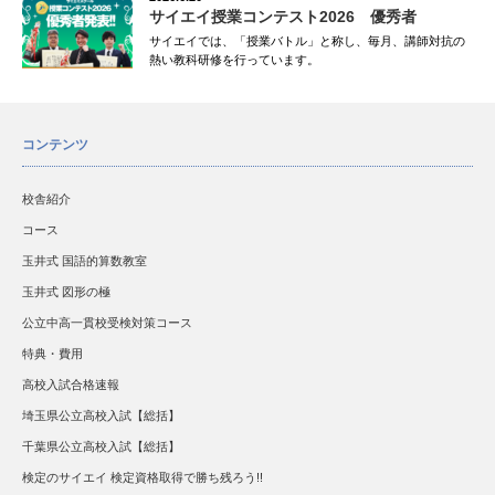
サイエイ授業コンテスト2026 優秀者
サイエイでは、「授業バトル」と称し、毎月、講師対抗の
熱い教科研修を行っています。
コンテンツ
校舎紹介
コース
玉井式 国語的算数教室
玉井式 図形の極
公立中高一貫校受検対策コース
特典・費用
高校入試合格速報
埼玉県公立高校入試【総括】
千葉県公立高校入試【総括】
検定のサイエイ 検定資格取得で勝ち残ろう!!