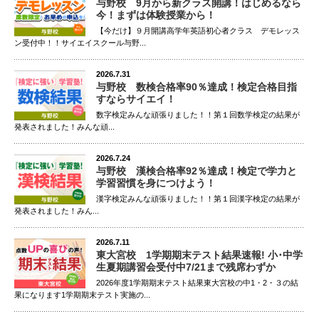
与野校 9月から新クラス開講！はじめるなら
今！まずは体験授業から！
【今だけ】９月開講高学年英語初心者クラス デモレッス
ン受付中！！サイエイスクール与野...
2026.7.31
与野校 数検合格率90％達成！検定合格目指
すならサイエイ！
数字検定みんな頑張りました！！第１回数学検定の結果が
発表されました！みんな頑...
2026.7.24
与野校 漢検合格率92％達成！検定で学力と
学習習慣を身につけよう！
漢字検定みんな頑張りました！！第１回漢字検定の結果が
発表されました！みん...
2026.7.11
東大宮校 1学期期末テスト結果速報! 小･中学
生夏期講習会受付中7/21まで残席わずか
2026年度1学期期末テスト結果東大宮校の中1・2・３の結
果になります1学期期末テスト実施の...