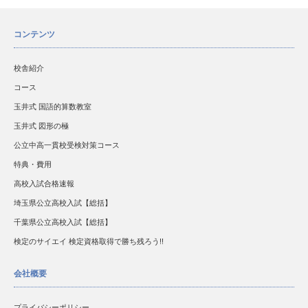
コンテンツ
校舎紹介
コース
玉井式 国語的算数教室
玉井式 図形の極
公立中高一貫校受検対策コース
特典・費用
高校入試合格速報
埼玉県公立高校入試【総括】
千葉県公立高校入試【総括】
検定のサイエイ 検定資格取得で勝ち残ろう!!
会社概要
プライバシーポリシー