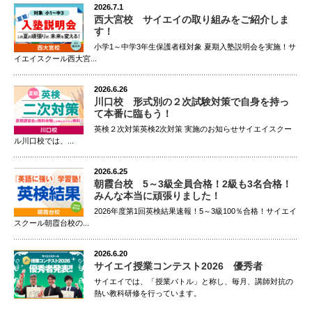
2026.7.1
西大宮校 サイエイの取り組みをご紹介しま
す！
小学1～中学3年生保護者様対象 夏期入塾説明会を実施！サ
イエイスクール西大宮...
2026.6.26
川口校 形式別の２次試験対策で自身を持っ
て本番に臨もう！
英検２次対策英検2次対策 実施のお知らせサイエイスクー
ル川口校では、...
2026.6.25
朝霞台校 5～3級全員合格！2級も3名合格！
みんな本当に頑張りました！
2026年度第1回英検結果速報！5～3級100％合格！サイエイ
スクール朝霞台校の...
2026.6.20
サイエイ授業コンテスト2026 優秀者
サイエイでは、「授業バトル」と称し、毎月、講師対抗の
熱い教科研修を行っています。