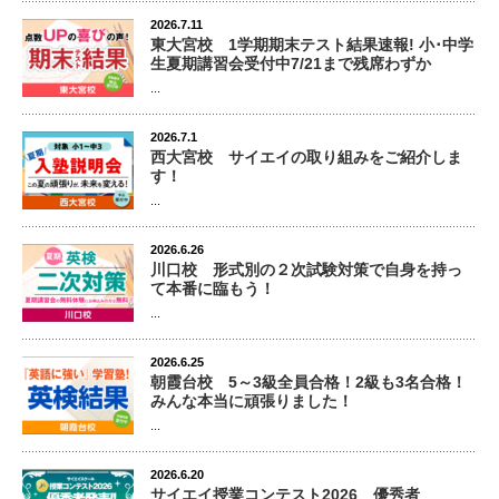
2026.7.11
東大宮校 1学期期末テスト結果速報! 小･中学
生夏期講習会受付中7/21まで残席わずか
...
2026.7.1
西大宮校 サイエイの取り組みをご紹介しま
す！
...
2026.6.26
川口校 形式別の２次試験対策で自身を持っ
て本番に臨もう！
...
2026.6.25
朝霞台校 5～3級全員合格！2級も3名合格！
みんな本当に頑張りました！
...
2026.6.20
サイエイ授業コンテスト2026 優秀者