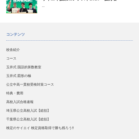
...
コンテンツ
校舎紹介
コース
玉井式 国語的算数教室
玉井式 図形の極
公立中高一貫校受検対策コース
特典・費用
高校入試合格速報
埼玉県公立高校入試【総括】
千葉県公立高校入試【総括】
検定のサイエイ 検定資格取得で勝ち残ろう!!