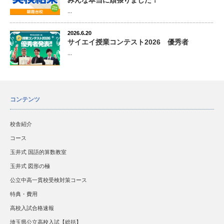
みんな本当に頑張りました！
...
2026.6.20
サイエイ授業コンテスト2026 優秀者
...
コンテンツ
校舎紹介
コース
玉井式 国語的算数教室
玉井式 図形の極
公立中高一貫校受検対策コース
特典・費用
高校入試合格速報
埼玉県公立高校入試【総括】