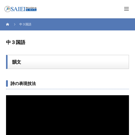
中３国語
中３国語
韻文
詩の表現技法