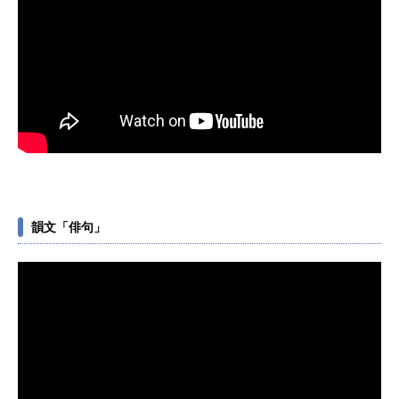
韻文「俳句」