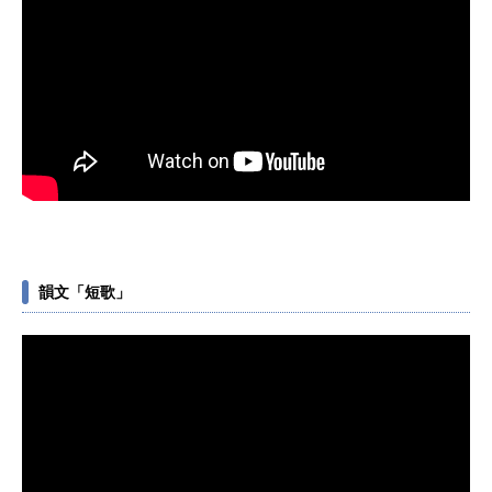
韻文「短歌」