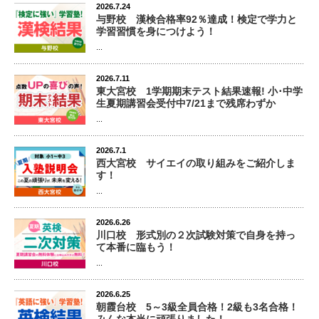
2026.7.24
与野校 漢検合格率92％達成！検定で学力と
学習習慣を身につけよう！
...
2026.7.11
東大宮校 1学期期末テスト結果速報! 小･中学
生夏期講習会受付中7/21まで残席わずか
...
2026.7.1
西大宮校 サイエイの取り組みをご紹介しま
す！
...
2026.6.26
川口校 形式別の２次試験対策で自身を持っ
て本番に臨もう！
...
2026.6.25
朝霞台校 5～3級全員合格！2級も3名合格！