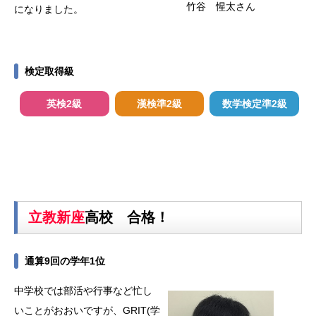
竹谷 惺太さん
になりました。
検定取得級
英検2級
漢検準2級
数学検定準2級
立教新座
高校 合格！
通算9回の学年1位
中学校では部活や行事など忙し
いことがおおいですが、GRIT(学