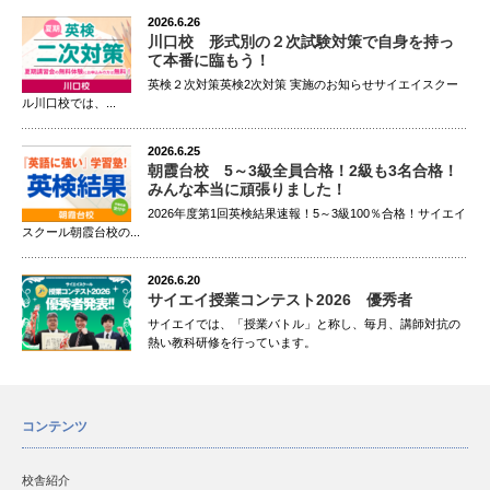
2026.6.26
川口校 形式別の２次試験対策で自身を持っ
て本番に臨もう！
英検２次対策英検2次対策 実施のお知らせサイエイスクー
ル川口校では、...
2026.6.25
朝霞台校 5～3級全員合格！2級も3名合格！
みんな本当に頑張りました！
2026年度第1回英検結果速報！5～3級100％合格！サイエイ
スクール朝霞台校の...
2026.6.20
サイエイ授業コンテスト2026 優秀者
サイエイでは、「授業バトル」と称し、毎月、講師対抗の
熱い教科研修を行っています。
コンテンツ
校舎紹介