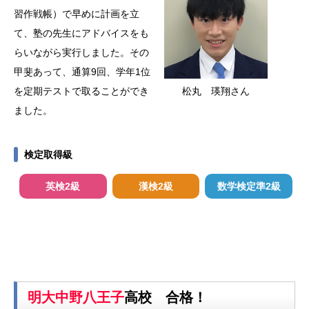
習作戦帳）で早めに計画を立
て、塾の先生にアドバイスをも
らいながら実行しました。その
甲斐あって、通算9回、学年1位
松丸 瑛翔さん
を定期テストで取ることができ
ました。
検定取得級
英検2級
漢検2級
数学検定準2級
明大中野八王子
高校 合格！