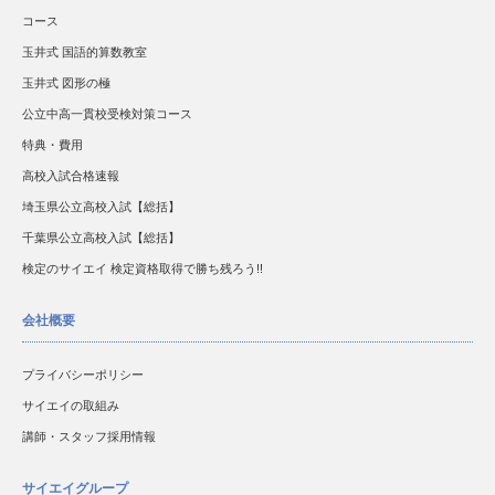
コース
玉井式 国語的算数教室
玉井式 図形の極
公立中高一貫校受検対策コース
特典・費用
高校入試合格速報
埼玉県公立高校入試【総括】
千葉県公立高校入試【総括】
検定のサイエイ 検定資格取得で勝ち残ろう!!
会社概要
プライバシーポリシー
サイエイの取組み
講師・スタッフ採用情報
サイエイグループ