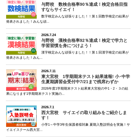
与野校 数検合格率90％達成！検定合格目指
すならサイエイ！
数字検定みんな頑張りました！！第１回数学検定の結果が
発表されました！みんな頑...
2026.7.24
与野校 漢検合格率92％達成！検定で学力と
学習習慣を身につけよう！
漢字検定みんな頑張りました！！第１回漢字検定の結果が
発表されました！みん...
2026.7.11
東大宮校 1学期期末テスト結果速報! 小･中学
生夏期講習会受付中7/21まで残席わずか
2026年度1学期期末テスト結果東大宮校の中1・2・３の結
果になります1学期期末テスト実施の...
2026.7.1
西大宮校 サイエイの取り組みをご紹介しま
す！
小学1～中学3年生保護者様対象 夏期入塾説明会を実施！サ
イエイスクール西大宮...