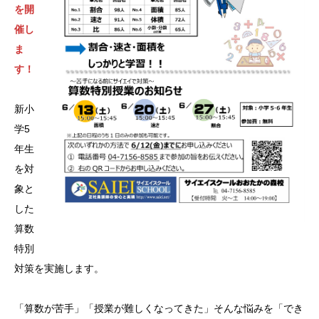
を開
催し
ま
す！
新小
学5
年生
を対
象と
した
算数
特別
対策を実施します。
「算数が苦手」「授業が難しくなってきた」そんな悩みを「でき