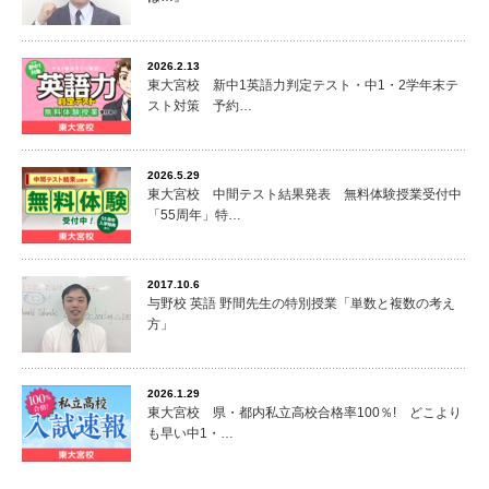
2026.2.13
東大宮校 新中1英語力判定テスト・中1・2学年末テ
スト対策 予約…
2026.5.29
東大宮校 中間テスト結果発表 無料体験授業受付中
「55周年」特…
2017.10.6
与野校 英語 野間先生の特別授業「単数と複数の考え
方」
2026.1.29
東大宮校 県・都内私立高校合格率100％! どこより
も早い中1・…