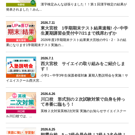
漢字検定みんな頑張りました！！第１回漢字検定の結果が
発表されました！みん...
2026.7.11
東大宮校 1学期期末テスト結果速報! 小･中学
生夏期講習会受付中7/21まで残席わずか
2026年度1学期期末テスト結果東大宮校の中1・2・３の結
果になります1学期期末テスト実施の...
2026.7.1
西大宮校 サイエイの取り組みをご紹介しま
す！
小学1～中学3年生保護者様対象 夏期入塾説明会を実施！サ
イエイスクール西大宮...
2026.6.26
川口校 形式別の２次試験対策で自身を持っ
て本番に臨もう！
英検２次対策英検2次対策 実施のお知らせサイエイスクー
ル川口校では、...
2026.6.25
朝霞台校 5～3級全員合格！2級も3名合格！