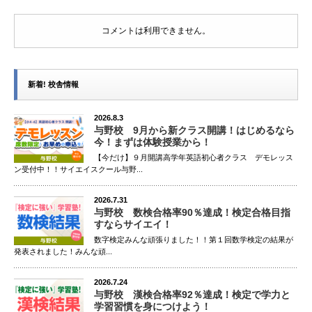
コメントは利用できません。
新着! 校舎情報
2026.8.3
与野校 9月から新クラス開講！はじめるなら
今！まずは体験授業から！
【今だけ】９月開講高学年英語初心者クラス デモレッス
ン受付中！！サイエイスクール与野...
2026.7.31
与野校 数検合格率90％達成！検定合格目指
すならサイエイ！
数字検定みんな頑張りました！！第１回数学検定の結果が
発表されました！みんな頑...
2026.7.24
与野校 漢検合格率92％達成！検定で学力と
学習習慣を身につけよう！