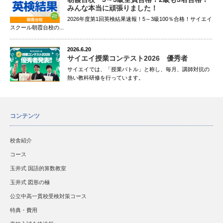
みんな本当に頑張りました！
2026年度第1回英検結果速報！5～3級100％合格！サイエイ
スクール朝霞台校の...
2026.6.20
サイエイ授業コンテスト2026 優秀者
サイエイでは、「授業バトル」と称し、毎月、講師対抗の
熱い教科研修を行っています。
コンテンツ
校舎紹介
コース
玉井式 国語的算数教室
玉井式 図形の極
公立中高一貫校受検対策コース
特典・費用