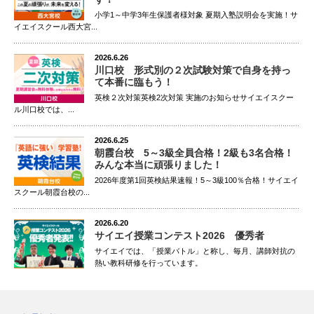
小学1～中学3年生保護者様対象 夏期入塾説明会を実施！サ
イエイスクール西大宮...
2026.6.26
川口校 形式別の２次試験対策で自身を持っ
て本番に臨もう！
英検２次対策英検2次対策 実施のお知らせサイエイスクー
ル川口校では、...
2026.6.25
朝霞台校 5～3級全員合格！2級も3名合格！
みんな本当に頑張りました！
2026年度第1回英検結果速報！5～3級100％合格！サイエイ
スクール朝霞台校の...
2026.6.20
サイエイ授業コンテスト2026 優秀者
サイエイでは、「授業バトル」と称し、毎月、講師対抗の
熱い教科研修を行っています。