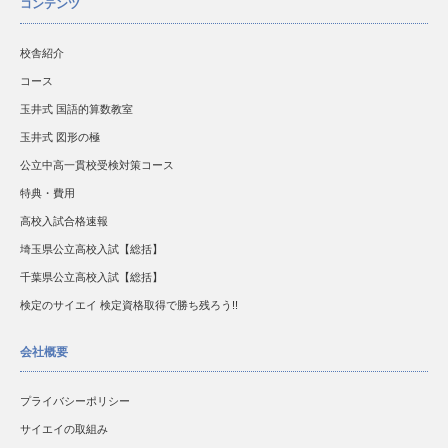
コンテンツ
校舎紹介
コース
玉井式 国語的算数教室
玉井式 図形の極
公立中高一貫校受検対策コース
特典・費用
高校入試合格速報
埼玉県公立高校入試【総括】
千葉県公立高校入試【総括】
検定のサイエイ 検定資格取得で勝ち残ろう!!
会社概要
プライバシーポリシー
サイエイの取組み