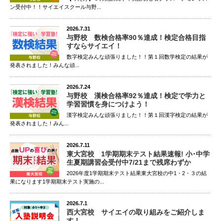
ン受付中！！サイエイスクール与野...
2026.7.31
与野校 数検合格率90％達成！検定合格目指
すならサイエイ！
数字検定みんな頑張りました！！第１回数学検定の結果が
発表されました！みんな頑...
2026.7.24
与野校 漢検合格率92％達成！検定で学力と
学習習慣を身につけよう！
漢字検定みんな頑張りました！！第１回漢字検定の結果が
発表されました！みん...
2026.7.11
東大宮校 1学期期末テスト結果速報! 小･中学
生夏期講習会受付中7/21まで残席わずか
2026年度1学期期末テスト結果東大宮校の中1・2・３の結
果になります1学期期末テスト実施の...
2026.7.1
西大宮校 サイエイの取り組みをご紹介しま
す！