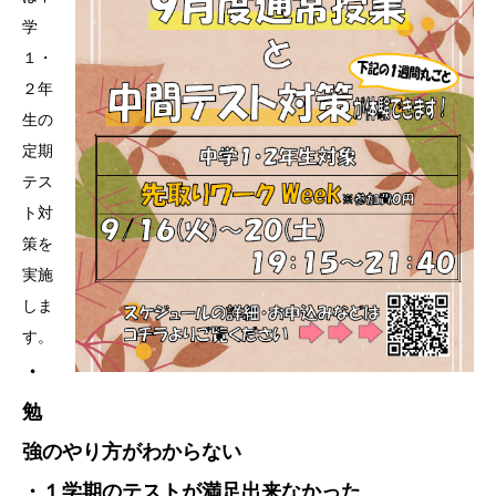
学
１・
２年
生の
定期
テス
ト対
策を
実施
しま
す。
・
勉
強のやり方がわからない
・１学期のテストが満足出来なかった