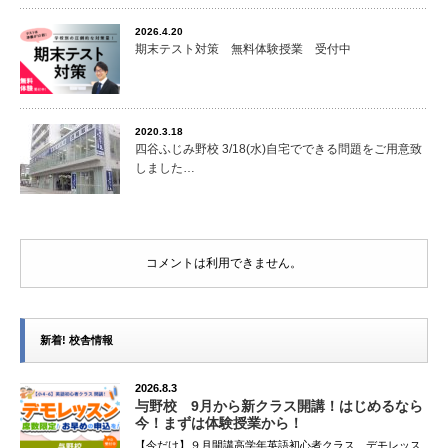
2026.4.20
期末テスト対策 無料体験授業 受付中
2020.3.18
四谷ふじみ野校 3/18(水)自宅でできる問題をご用意致
しました…
コメントは利用できません。
新着! 校舎情報
2026.8.3
与野校 9月から新クラス開講！はじめるなら
今！まずは体験授業から！
【今だけ】９月開講高学年英語初心者クラス デモレッス