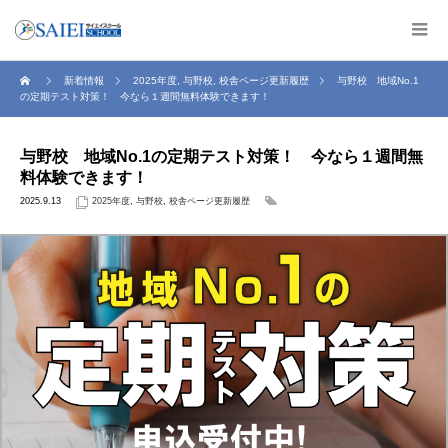
新着情報
2025年度
,
与野校
,
校舎ページ更新履歴
与野校 地域No.1
の定期テスト対策！ 今なら１週間無料体験できます！
与野校 地域No.1の定期テスト対策！ 今なら１週間無
料体験できます！
2025.9.13
2025年度
,
与野校
,
校舎ページ更新履歴