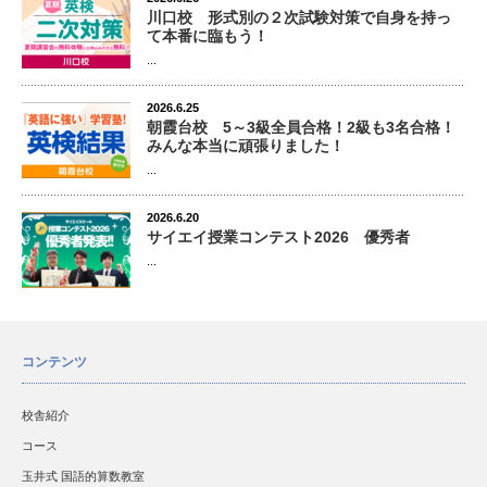
川口校 形式別の２次試験対策で自身を持っ
て本番に臨もう！
...
2026.6.25
朝霞台校 5～3級全員合格！2級も3名合格！
みんな本当に頑張りました！
...
2026.6.20
サイエイ授業コンテスト2026 優秀者
...
コンテンツ
校舎紹介
コース
玉井式 国語的算数教室