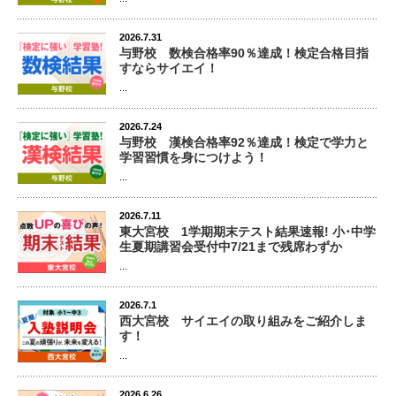
2026.7.31
与野校 数検合格率90％達成！検定合格目指
すならサイエイ！
...
2026.7.24
与野校 漢検合格率92％達成！検定で学力と
学習習慣を身につけよう！
...
2026.7.11
東大宮校 1学期期末テスト結果速報! 小･中学
生夏期講習会受付中7/21まで残席わずか
...
2026.7.1
西大宮校 サイエイの取り組みをご紹介しま
す！
...
2026.6.26