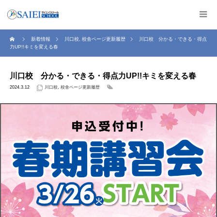
新着情報
川口校
,
校舎ページ更新履歴
川口校 分かる・できる・得点
力UP!!キミを変える春
川口校 分かる・できる・得点力UP!!キミを変える春
2024.3.12
川口校
,
校舎ページ更新履歴