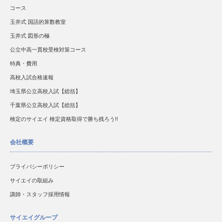
コース
玉井式 国語的算数教室
玉井式 図形の極
公立中高一貫校受検対策コース
特典・費用
高校入試合格速報
埼玉県公立高校入試【総括】
千葉県公立高校入試【総括】
検定のサイエイ 検定資格取得で勝ち残ろう!!
会社概要
プライバシーポリシー
サイエイの取組み
講師・スタッフ採用情報
サイエイグループ