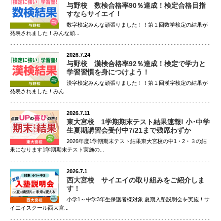
与野校 数検合格率90％達成！検定合格目指
すならサイエイ！
数字検定みんな頑張りました！！第１回数学検定の結果が
発表されました！みんな頑...
2026.7.24
与野校 漢検合格率92％達成！検定で学力と
学習習慣を身につけよう！
漢字検定みんな頑張りました！！第１回漢字検定の結果が
発表されました！みん...
2026.7.11
東大宮校 1学期期末テスト結果速報! 小･中学
生夏期講習会受付中7/21まで残席わずか
2026年度1学期期末テスト結果東大宮校の中1・2・３の結
果になります1学期期末テスト実施の...
2026.7.1
西大宮校 サイエイの取り組みをご紹介しま
す！
小学1～中学3年生保護者様対象 夏期入塾説明会を実施！サ
イエイスクール西大宮...