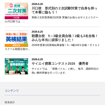
2026.6.26
川口校 形式別の２次試験対策で自身を持っ
て本番に臨もう！
英検２次対策英検2次対策 実施のお知らせサイエイスクー
ル川口校では、...
2026.6.25
朝霞台校 5～3級全員合格！2級も3名合格！
みんな本当に頑張りました！
2026年度第1回英検結果速報！5～3級100％合格！サイエイ
スクール朝霞台校の...
2026.6.20
サイエイ授業コンテスト2026 優秀者
サイエイでは、「授業バトル」と称し、毎月、講師対抗の
熱い教科研修を行っています。
コンテンツ
校舎紹介