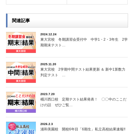
関連記事
2024.12.24
東大宮校 冬期講習会受付中 中学1・2・3年生 2学
期期末テスト…
2025.11.20
東大宮校 2学期中間テスト結果更新 ＆ 新中1算数力
判定テスト …
2023.7.20
桶川西口校 定期テスト結果発表！ 〇〇中のここだ
けの話 ぜひご覧…
2026.2.3
浦和美園校 開校6年目「6期生」私立高校結果速報!!