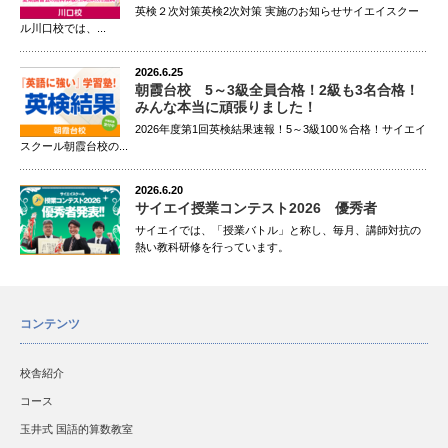
中2春野中女子 社会23点アップ
英検２次対策英検2次対策 実施のお知らせサイエイスクー
中2春野中女子 ５科30点アップ
ル川口校では、...
中2黒浜西中男子 国語80点以上
2026.6.25
中2黒浜西中男子 数学80点以上
朝霞台校 5～3級全員合格！2級も3名合格！
中2黒浜西中男子 英語80点以上
みんな本当に頑張りました！
中2黒浜西中男子 理科90点以上
2026年度第1回英検結果速報！5～3級100％合格！サイエイ
スクール朝霞台校の...
中2黒浜西中男子 社会100点達成
中2黒浜西中男子 5科440点以上
2026.6.20
中2土呂中男子 国語38点アップ
サイエイ授業コンテスト2026 優秀者
中2土呂中男子 数学13点アップ
サイエイでは、「授業バトル」と称し、毎月、講師対抗の
熱い教科研修を行っています。
中2土呂中男子 英語12点アップ
中2土呂中男子 理科44点アップ
中2土呂中男子 5科74点アップ
コンテンツ
中2土呂中男子 国語80点以上
中2土呂中男子 数学90点以上
校舎紹介
中2土呂中男子 英語90点以上
コース
中2土呂中男子 理科90点以上
中2土呂中男子 社会80点以上
玉井式 国語的算数教室