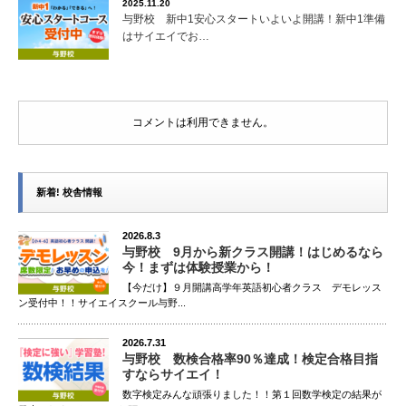
2025.11.20
与野校 新中1安心スタートいよいよ開講！新中1準備
中2春野中男子 英語90点以上
はサイエイでお…
中2春野中男子 理科80点以上
中2春野中男子 社会80点以上
中2春野中男子 5科28点アップ
中2春野中男子 5科440点以上
コメントは利用できません。
中2土呂中男子 理科29点アップ
中2土呂中男子 数学80点以上
中2土呂中男子 理科80点以上
新着! 校舎情報
中2土呂中男子 国語17点アップ
中2瓦葺中女子 国語80点以上
2026.8.3
中2瓦葺中女子 国語19点アップ
与野校 9月から新クラス開講！はじめるなら
今！まずは体験授業から！
中2瓦葺中女子 数学10点アップ
【今だけ】９月開講高学年英語初心者クラス デモレッス
中2瓦葺中女子 理科10点アップ
ン受付中！！サイエイスクール与野...
中2瓦葺中女子 社会12点アップ
中2瓦葺中女子 5科44点アップ
2026.7.31
与野校 数検合格率90％達成！検定合格目指
中2春里中女子 国語80点以上
すならサイエイ！
中2春里中女子 理科90点以上
数字検定みんな頑張りました！！第１回数学検定の結果が