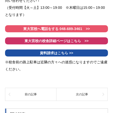
問い合わせください！
中1原市中女子 国語80点以上
（受付時間【火～土】13:00～19:00 ※木曜日は15:00～19:00
中1原市中女子 数学90点以上
となります）
中1原市中女子 英語80点以上
中1原市中女子 社会90点以上
東大宮校へ電話をする 048-689-3461 >>
中1原市中女子 ５科430点以上
中1原市中女子 数学15点アップ
東大宮校の校舎詳細ページはこちら >>
中1原市中女子 社会26点アップ
中1原市中女子 5科37点アップ
資料請求はこちら >>
中1土呂中男子 国語80点以上
中1土呂中男子 数学80点以上
※校舎前の路上駐車は近隣の方々への迷惑になりますのでご遠慮
中1瓦葺中女子 国語90点以上
ください。
中1瓦葺中女子 英語90点以上
中1瓦葺中女子 社会80点以上
中1瓦葺中女子 国語20点アップ
中1瓦葺中女子 5科30点アップ
前の記事
次の記事
中1瓦葺中女子 ５科420点以上
中1春野中男子 国語80点以上
中1春野中男子 数学90点以上