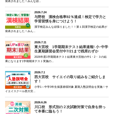
中2春里中女子 理科18点アップ
発表されました！みんな頑...
中2春里中女子 5科23点アップ
2026.7.24
中2春里中女子 5科400点以上
与野校 漢検合格率92％達成！検定で学力と
中2春野中男子 国語80点以上
学習習慣を身につけよう！
中2春野中男子 数学90点以上
漢字検定みんな頑張りました！！第１回漢字検定の結果が
発表されました！みん...
中2春野中男子 英語90点以上
中2春野中男子 社会90点以上
2026.7.11
中2春野中男子 英語18点アップ
東大宮校 1学期期末テスト結果速報! 小･中学
生夏期講習会受付中7/21まで残席わずか
中2春野中男子 5科16点アップ
2026年度1学期期末テスト結果東大宮校の中1・2・３の結
中2春野中男子 5科440点以上
果になります1学期期末テスト実施の...
中2瓦葺中女子 社会11点アップ
中2瓦葺中女子 数学14点アップ
2026.7.1
中2大砂土中男子 英語22点アップ
西大宮校 サイエイの取り組みをご紹介しま
す！
中2大砂土中男子 5科14点アップ
小学1～中学3年生保護者様対象 夏期入塾説明会を実施！サ
中2春野中女子 国語80点以上
イエイスクール西大宮...
中2春野中女子 英語80点以上
中2春野中女子 社会80点以上
2026.6.26
川口校 形式別の２次試験対策で自身を持っ
中2春野中女子 英語23点アップ
て本番に臨もう！