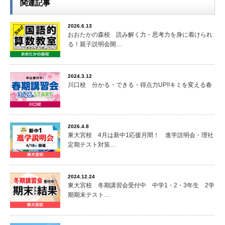
関連記事
中1春野中男子 英語80点以上
中1春野中男子 理科80点以上
2026.6.13
おおたかの森校 読み解く力・思考力を身に着けられ
中1春野中男子 社会90点以上
る！親子説明会開…
中1春野中男子 5科440点以上
中1春里中男子 数学90点以上
中1春野中男子 英語90点以上
2024.3.12
川口校 分かる・できる・得点力UP!!キミを変える春
中1春野中男子 理科80点以上
中1春野中男子 社会90点以上
中1春野中男子 5科430点以上
中1大砂土中女子 国語12点アップ
2026.4.8
東大宮校 4月は新中1応援月間！ 進学説明会・理社
中1大砂土中女子 社会19点アップ
定期テスト対策…
中2春野中男子 英語80点以上
中2春野中男子 国語12点アップ
中2春野中男子 英語27点アップ
2024.12.24
東大宮校 冬期講習会受付中 中学1・2・3年生 2学
中2春野中男子 社会18点アップ
期期末テスト…
中2春野中男子 5科31点アップ
中2春野中男子 国語80点以上
中2春野中男子 数学100点達成