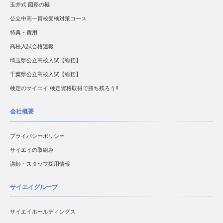
中2土呂中男子 数学12点アップ
玉井式 図形の極
中2土呂中男子 5科440点以上
公立中高一貫校受検対策コース
中3瓦葺中男子 国語10点アップ
特典・費用
中3瓦葺中男子 理科11点アップ
高校入試合格速報
中3瓦葺中女子 国語80点以上
埼玉県公立高校入試【総括】
中3瓦葺中女子 数学80点以上
千葉県公立高校入試【総括】
中3瓦葺中女子 英語90点以上
検定のサイエイ 検定資格取得で勝ち残ろう!!
中3瓦葺中女子 理科80点以上
中3瓦葺中女子 社会90点以上
会社概要
中3瓦葺中女子 理科15点アップ
中3瓦葺中女子 社会18点アップ
プライバシーポリシー
中3瓦葺中女子 5科33点アップ
サイエイの取組み
中3瓦葺中女子 5科430点以上
中3泰平中女子 英語16点アップ
講師・スタッフ採用情報
中3泰平中女子 数学12点アップ
サイエイグループ
中3泰平中女子 5科38点アップ
中3土呂中女子 国語80点以上
サイエイホールディングス
中3土呂中女子 英語80点以上