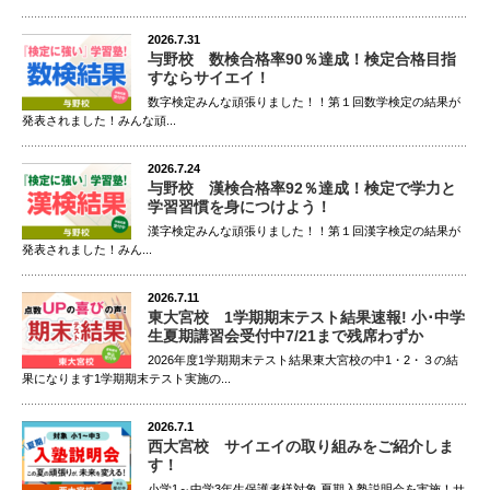
2026.7.31
与野校 数検合格率90％達成！検定合格目指
すならサイエイ！
数字検定みんな頑張りました！！第１回数学検定の結果が
発表されました！みんな頑...
2026.7.24
与野校 漢検合格率92％達成！検定で学力と
学習習慣を身につけよう！
漢字検定みんな頑張りました！！第１回漢字検定の結果が
発表されました！みん...
2026.7.11
東大宮校 1学期期末テスト結果速報! 小･中学
生夏期講習会受付中7/21まで残席わずか
2026年度1学期期末テスト結果東大宮校の中1・2・３の結
果になります1学期期末テスト実施の...
2026.7.1
西大宮校 サイエイの取り組みをご紹介しま
す！
小学1～中学3年生保護者様対象 夏期入塾説明会を実施！サ