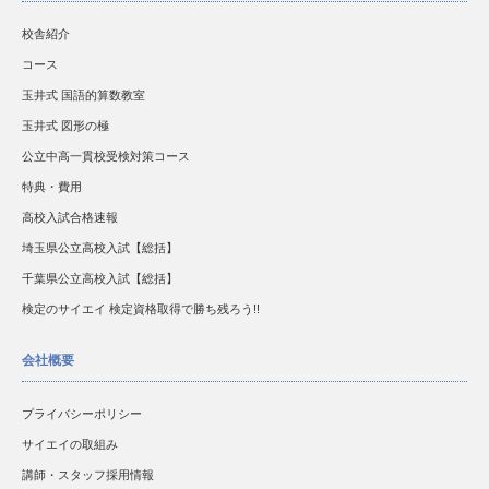
校舎紹介
コース
玉井式 国語的算数教室
玉井式 図形の極
公立中高一貫校受検対策コース
特典・費用
高校入試合格速報
埼玉県公立高校入試【総括】
千葉県公立高校入試【総括】
検定のサイエイ 検定資格取得で勝ち残ろう!!
会社概要
プライバシーポリシー
サイエイの取組み
講師・スタッフ採用情報