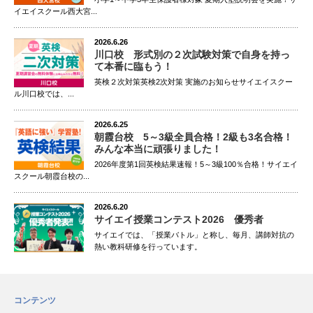
イエイスクール西大宮...
2026.6.26
川口校 形式別の２次試験対策で自身を持っ
て本番に臨もう！
英検２次対策英検2次対策 実施のお知らせサイエイスクー
ル川口校では、...
2026.6.25
朝霞台校 5～3級全員合格！2級も3名合格！
みんな本当に頑張りました！
2026年度第1回英検結果速報！5～3級100％合格！サイエイ
スクール朝霞台校の...
2026.6.20
サイエイ授業コンテスト2026 優秀者
サイエイでは、「授業バトル」と称し、毎月、講師対抗の
熱い教科研修を行っています。
コンテンツ