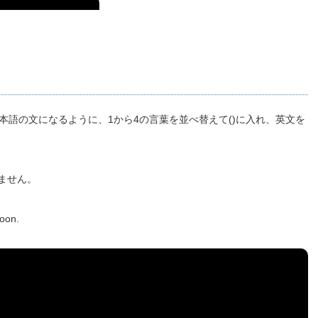
本語の文になるように、1から4の言葉を並べ替えて()に入れ、英文を
ません。
on.