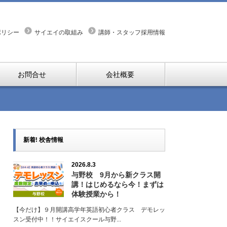
ポリシー
サイエイの取組み
講師・スタッフ採用情報
お問合せ
会社概要
新着! 校舎情報
2026.8.3
与野校 9月から新クラス開
講！はじめるなら今！まずは
体験授業から！
【今だけ】９月開講高学年英語初心者クラス デモレッ
スン受付中！！サイエイスクール与野...