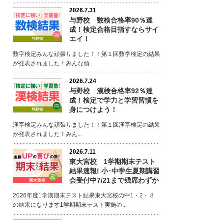
2026.7.31
与野校 数検合格率90％達
成！検定合格目指すならサイ
エイ！
数字検定みんな頑張りました！！第１回数学検定の結果
が発表されました！みんな頑...
2026.7.24
与野校 漢検合格率92％達
成！検定で学力と学習習慣を
身につけよう！
漢字検定みんな頑張りました！！第１回漢字検定の結果
が発表されました！みん...
2026.7.11
東大宮校 1学期期末テスト
結果速報! 小･中学生夏期講習
会受付中7/21まで残席わずか
2026年度1学期期末テスト結果東大宮校の中1・2・３
の結果になります1学期期末テスト実施の...