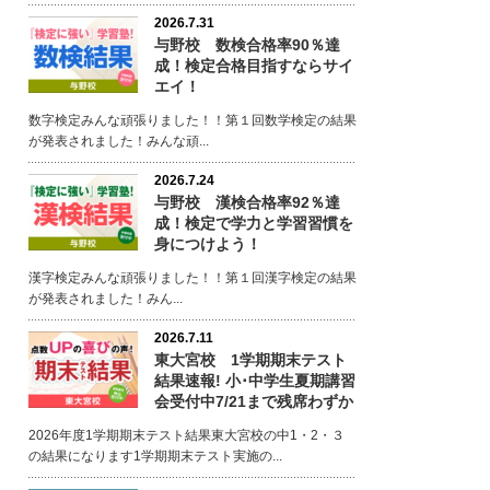
2026.7.31
与野校 数検合格率90％達
成！検定合格目指すならサイ
エイ！
数字検定みんな頑張りました！！第１回数学検定の結果
が発表されました！みんな頑...
2026.7.24
与野校 漢検合格率92％達
成！検定で学力と学習習慣を
身につけよう！
漢字検定みんな頑張りました！！第１回漢字検定の結果
が発表されました！みん...
2026.7.11
東大宮校 1学期期末テスト
結果速報! 小･中学生夏期講習
会受付中7/21まで残席わずか
2026年度1学期期末テスト結果東大宮校の中1・2・３
の結果になります1学期期末テスト実施の...