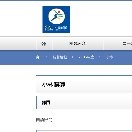
校舎紹介
コー
新着情報
2006年度
小林
小林 講師
部門
国語部門