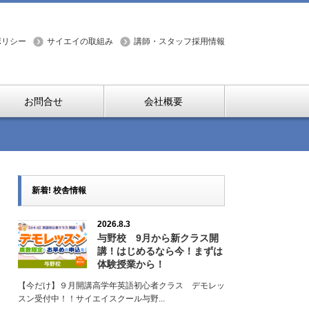
ポリシー
サイエイの取組み
講師・スタッフ採用情報
お問合せ
会社概要
新着! 校舎情報
2026.8.3
与野校 9月から新クラス開
講！はじめるなら今！まずは
体験授業から！
【今だけ】９月開講高学年英語初心者クラス デモレッ
スン受付中！！サイエイスクール与野...