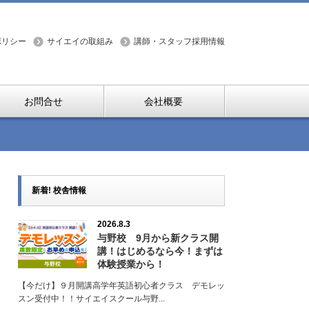
ポリシー
サイエイの取組み
講師・スタッフ採用情報
お問合せ
会社概要
新着! 校舎情報
2026.8.3
与野校 9月から新クラス開
講！はじめるなら今！まずは
体験授業から！
【今だけ】９月開講高学年英語初心者クラス デモレッ
スン受付中！！サイエイスクール与野...