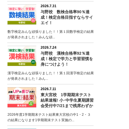
2026.7.31
与野校 数検合格率90％達
成！検定合格目指すならサイ
エイ！
数字検定みんな頑張りました！！第１回数学検定の結果
が発表されました！みんな頑...
2026.7.24
与野校 漢検合格率92％達
成！検定で学力と学習習慣を
身につけよう！
漢字検定みんな頑張りました！！第１回漢字検定の結果
が発表されました！みん...
2026.7.11
東大宮校 1学期期末テスト
結果速報! 小･中学生夏期講習
会受付中7/21まで残席わずか
2026年度1学期期末テスト結果東大宮校の中1・2・３
の結果になります1学期期末テスト実施の...