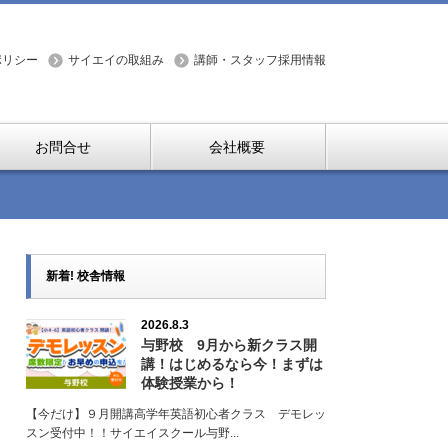
ポリシー
サイエイの取組み
講師・スタッフ採用情報
お問合せ
会社概要
新着! 校舎情報
2026.8.3
与野校 9月から新クラス開
講！はじめるなら今！まずは
体験授業から！
【今だけ】９月開講高学年英語初心者クラス デモレッ
スン受付中！！サイエイスクール与野...