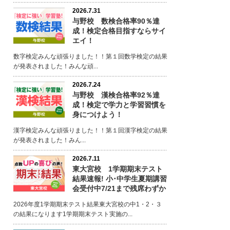
2026.7.31
与野校 数検合格率90％達
成！検定合格目指すならサイ
エイ！
数字検定みんな頑張りました！！第１回数学検定の結果
が発表されました！みんな頑...
2026.7.24
与野校 漢検合格率92％達
成！検定で学力と学習習慣を
身につけよう！
漢字検定みんな頑張りました！！第１回漢字検定の結果
が発表されました！みん...
2026.7.11
東大宮校 1学期期末テスト
結果速報! 小･中学生夏期講習
会受付中7/21まで残席わずか
2026年度1学期期末テスト結果東大宮校の中1・2・３
の結果になります1学期期末テスト実施の...