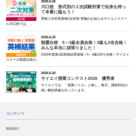
2026.6.26
川口校 形式別の２次試験対策で自身を持っ
て本番に臨もう！
英検２次対策英検2次対策 実施のお知らせサイエイスクー
ル川口校では、...
2026.6.25
朝霞台校 5～3級全員合格！2級も3名合格！
みんな本当に頑張りました！
2026年度第1回英検結果速報！5～3級100％合格！サイエイ
スクール朝霞台校の...
2026.6.20
サイエイ授業コンテスト2026 優秀者
サイエイでは、「授業バトル」と称し、毎月、講師対抗の
熱い教科研修を行っています。
コンテンツ
校舎紹介