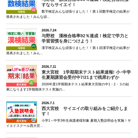
すならサイエイ！
数字検定みんな頑張りました！！第１回数学検定の結果が
発表されました！みんな頑...
2026.7.24
与野校 漢検合格率92％達成！検定で学力と
学習習慣を身につけよう！
漢字検定みんな頑張りました！！第１回漢字検定の結果が
発表されました！みん...
2026.7.11
東大宮校 1学期期末テスト結果速報! 小･中学
生夏期講習会受付中7/21まで残席わずか
2026年度1学期期末テスト結果東大宮校の中1・2・３の結
果になります1学期期末テスト実施の...
2026.7.1
西大宮校 サイエイの取り組みをご紹介しま
す！
小学1～中学3年生保護者様対象 夏期入塾説明会を実施！サ
イエイスクール西大宮...