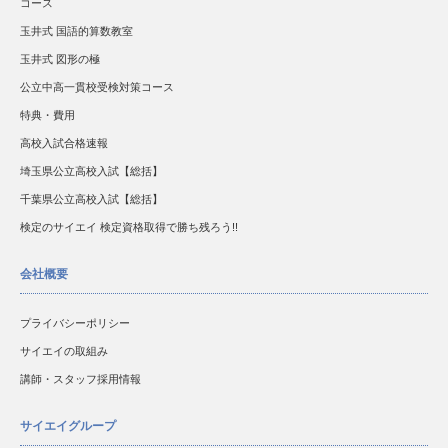
コース
玉井式 国語的算数教室
玉井式 図形の極
公立中高一貫校受検対策コース
特典・費用
高校入試合格速報
埼玉県公立高校入試【総括】
千葉県公立高校入試【総括】
検定のサイエイ 検定資格取得で勝ち残ろう!!
会社概要
プライバシーポリシー
サイエイの取組み
講師・スタッフ採用情報
サイエイグループ