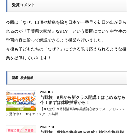
受賞コメント
今回は「なぜ、山頂や離島を除き日本で一番早く初日の出が見ら
れるのが『千葉県犬吠埼』なのか」という疑問について中学生の
学習内容に沿って解説できるよう授業を行いました。
今後も子どもたちの「なぜ？」にできる限り応えられるような授
業を提供していきます！
新着! 校舎情報
2026.8.3
与野校 9月から新クラス開講！はじめるなら
今！まずは体験授業から！
【今だけ】９月開講高学年英語初心者クラス デモレッス
ン受付中！！サイエイスクール与野...
2026.7.31
与野校 数検合格率90％達成！検定合格目指