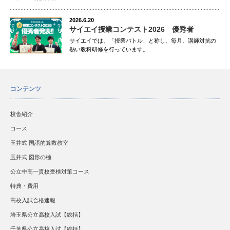
2026.6.20
サイエイ授業コンテスト2026 優秀者
サイエイでは、「授業バトル」と称し、毎月、講師対抗の
熱い教科研修を行っています。
コンテンツ
校舎紹介
コース
玉井式 国語的算数教室
玉井式 図形の極
公立中高一貫校受検対策コース
特典・費用
高校入試合格速報
埼玉県公立高校入試【総括】
千葉県公立高校入試【総括】