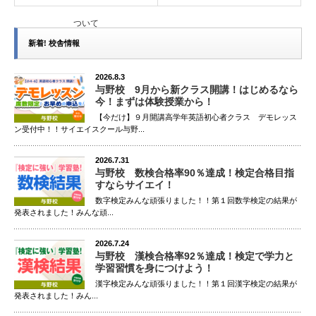
ついて
新着! 校舎情報
2026.8.3
与野校 9月から新クラス開講！はじめるなら
今！まずは体験授業から！
【今だけ】９月開講高学年英語初心者クラス デモレッス
ン受付中！！サイエイスクール与野...
2026.7.31
与野校 数検合格率90％達成！検定合格目指
すならサイエイ！
数字検定みんな頑張りました！！第１回数学検定の結果が
発表されました！みんな頑...
2026.7.24
与野校 漢検合格率92％達成！検定で学力と
学習習慣を身につけよう！
漢字検定みんな頑張りました！！第１回漢字検定の結果が
発表されました！みん...