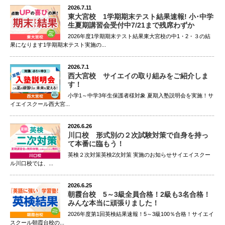
2026.7.11
東大宮校 1学期期末テスト結果速報! 小･中学
生夏期講習会受付中7/21まで残席わずか
2026年度1学期期末テスト結果東大宮校の中1・2・３の結
果になります1学期期末テスト実施の...
2026.7.1
西大宮校 サイエイの取り組みをご紹介しま
す！
小学1～中学3年生保護者様対象 夏期入塾説明会を実施！サ
イエイスクール西大宮...
2026.6.26
川口校 形式別の２次試験対策で自身を持っ
て本番に臨もう！
英検２次対策英検2次対策 実施のお知らせサイエイスクー
ル川口校では、...
2026.6.25
朝霞台校 5～3級全員合格！2級も3名合格！
みんな本当に頑張りました！
2026年度第1回英検結果速報！5～3級100％合格！サイエイ
スクール朝霞台校の...