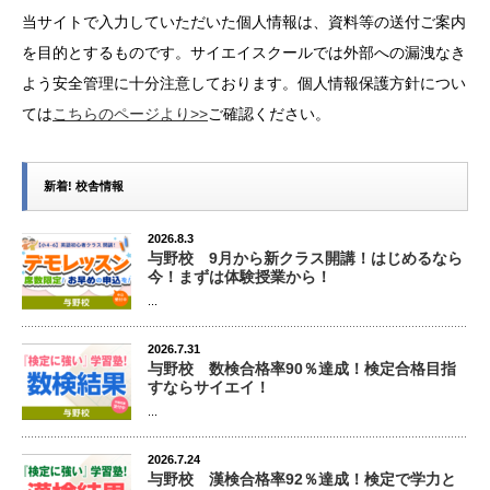
当サイトで入力していただいた個人情報は、資料等の送付ご案内
を目的とするものです。サイエイスクールでは外部への漏洩なき
よう安全管理に十分注意しております。個人情報保護方針につい
ては
こちらのページより>>
ご確認ください。
新着! 校舎情報
2026.8.3
与野校 9月から新クラス開講！はじめるなら
今！まずは体験授業から！
...
2026.7.31
与野校 数検合格率90％達成！検定合格目指
すならサイエイ！
...
2026.7.24
与野校 漢検合格率92％達成！検定で学力と