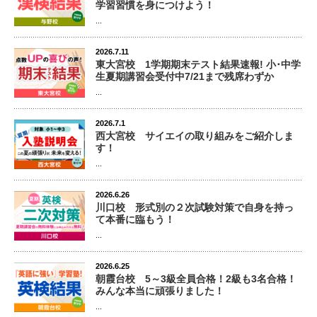
学習習慣を身につけよう！
...
2026.7.11
東大宮校 1学期期末テスト結果速報! 小･中学
生夏期講習会受付中7/21まで残席わずか
...
2026.7.1
西大宮校 サイエイの取り組みをご紹介しま
す！
...
2026.6.26
川口校 形式別の２次試験対策で自身を持っ
て本番に臨もう！
...
2026.6.25
朝霞台校 5～3級全員合格！2級も3名合格！
みんな本当に頑張りました！
...