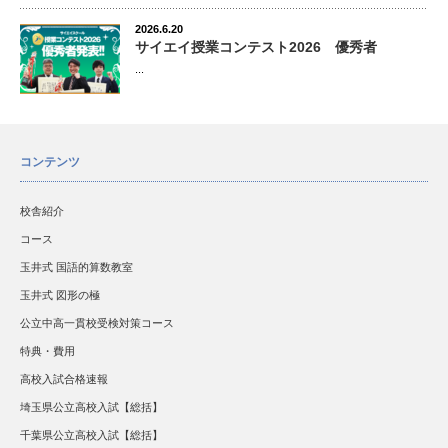
2026.6.20
サイエイ授業コンテスト2026 優秀者
...
コンテンツ
校舎紹介
コース
玉井式 国語的算数教室
玉井式 図形の極
公立中高一貫校受検対策コース
特典・費用
高校入試合格速報
埼玉県公立高校入試【総括】
千葉県公立高校入試【総括】