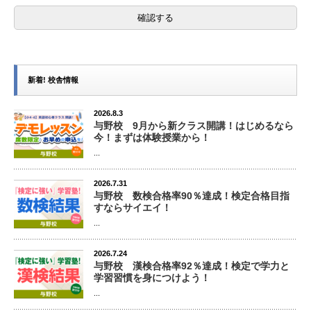
新着! 校舎情報
2026.8.3
与野校 9月から新クラス開講！はじめるなら
今！まずは体験授業から！
...
2026.7.31
与野校 数検合格率90％達成！検定合格目指
すならサイエイ！
...
2026.7.24
与野校 漢検合格率92％達成！検定で学力と
学習習慣を身につけよう！
...