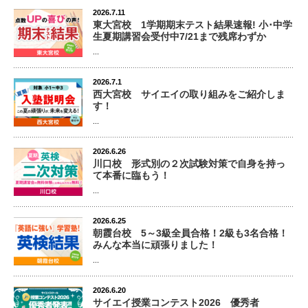
2026.7.11
東大宮校 1学期期末テスト結果速報! 小･中学
生夏期講習会受付中7/21まで残席わずか
...
2026.7.1
西大宮校 サイエイの取り組みをご紹介しま
す！
...
2026.6.26
川口校 形式別の２次試験対策で自身を持っ
て本番に臨もう！
...
2026.6.25
朝霞台校 5～3級全員合格！2級も3名合格！
みんな本当に頑張りました！
...
2026.6.20
サイエイ授業コンテスト2026 優秀者