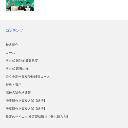
...
コンテンツ
校舎紹介
コース
玉井式 国語的算数教室
玉井式 図形の極
公立中高一貫校受検対策コース
特典・費用
高校入試合格速報
埼玉県公立高校入試【総括】
千葉県公立高校入試【総括】
検定のサイエイ 検定資格取得で勝ち残ろう!!