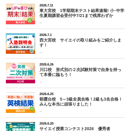
2026.7.11
東大宮校 1学期期末テスト結果速報! 小･中学
生夏期講習会受付中7/21まで残席わずか
...
2026.7.1
西大宮校 サイエイの取り組みをご紹介しま
す！
...
2026.6.26
川口校 形式別の２次試験対策で自身を持っ
て本番に臨もう！
...
2026.6.25
朝霞台校 5～3級全員合格！2級も3名合格！
みんな本当に頑張りました！
...
2026.6.20
サイエイ授業コンテスト2026 優秀者