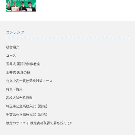
...
コンテンツ
校舎紹介
コース
玉井式 国語的算数教室
玉井式 図形の極
公立中高一貫校受検対策コース
特典・費用
高校入試合格速報
埼玉県公立高校入試【総括】
千葉県公立高校入試【総括】
検定のサイエイ 検定資格取得で勝ち残ろう!!