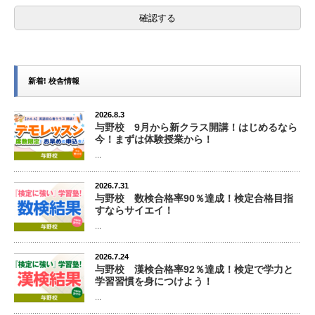
新着! 校舎情報
2026.8.3
与野校 9月から新クラス開講！はじめるなら
今！まずは体験授業から！
...
2026.7.31
与野校 数検合格率90％達成！検定合格目指
すならサイエイ！
...
2026.7.24
与野校 漢検合格率92％達成！検定で学力と
学習習慣を身につけよう！
...