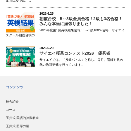
ル川口校では、...
2026.6.25
朝霞台校 5～3級全員合格！2級も3名合格！
みんな本当に頑張りました！
2026年度第1回英検結果速報！5～3級100％合格！サイエイ
スクール朝霞台校の...
2026.6.20
サイエイ授業コンテスト2026 優秀者
サイエイでは、「授業バトル」と称し、毎月、講師対抗の
熱い教科研修を行っています。
コンテンツ
校舎紹介
コース
玉井式 国語的算数教室
玉井式 図形の極