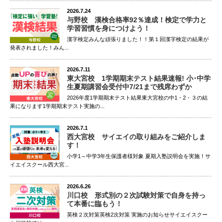
2026.7.24
与野校 漢検合格率92％達成！検定で学力と
学習習慣を身につけよう！
漢字検定みんな頑張りました！！第１回漢字検定の結果が
発表されました！みん...
2026.7.11
東大宮校 1学期期末テスト結果速報! 小･中学
生夏期講習会受付中7/21まで残席わずか
2026年度1学期期末テスト結果東大宮校の中1・2・３の結
果になります1学期期末テスト実施の...
2026.7.1
西大宮校 サイエイの取り組みをご紹介しま
す！
小学1～中学3年生保護者様対象 夏期入塾説明会を実施！サ
イエイスクール西大宮...
2026.6.26
川口校 形式別の２次試験対策で自身を持っ
て本番に臨もう！
英検２次対策英検2次対策 実施のお知らせサイエイスクー