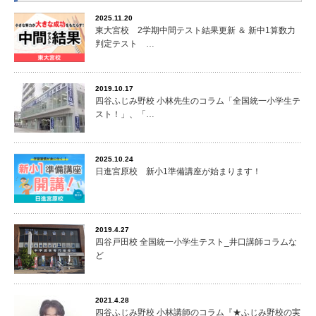
2025.11.20
東大宮校 2学期中間テスト結果更新 ＆ 新中1算数力
判定テスト …
2019.10.17
四谷ふじみ野校 小林先生のコラム「全国統一小学生テ
スト！」、「…
2025.10.24
日進宮原校 新小1準備講座が始まります！
2019.4.27
四谷戸田校 全国統一小学生テスト_井口講師コラムな
ど
2021.4.28
四谷ふじみ野校 小林講師のコラム『★ふじみ野校の実