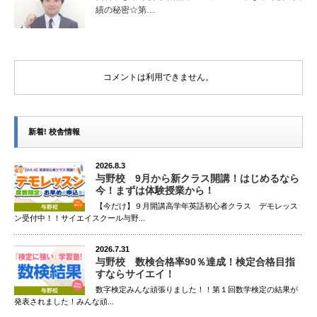
績の秘密☆第…
コメントは利用できません。
新着! 校舎情報
2026.8.3
与野校 9月から新クラス開講！はじめるなら
今！まずは体験授業から！
【今だけ】９月開講高学年英語初心者クラス デモレッス
ン受付中！！サイエイスクール与野...
2026.7.31
与野校 数検合格率90％達成！検定合格目指
すならサイエイ！
数字検定みんな頑張りました！！第１回数学検定の結果が
発表されました！みんな頑...