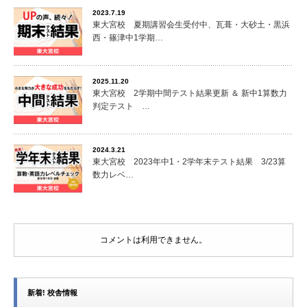
2023.7.19
東大宮校 夏期講習会生受付中、瓦葺・大砂土・黒浜
西・篠津中1学期…
2025.11.20
東大宮校 2学期中間テスト結果更新 ＆ 新中1算数力
判定テスト …
2024.3.21
東大宮校 2023年中1・2学年末テスト結果 3/23算
数力レベ…
コメントは利用できません。
新着! 校舎情報