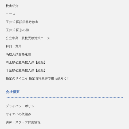
校舎紹介
コース
玉井式 国語的算数教室
玉井式 図形の極
公立中高一貫校受検対策コース
特典・費用
高校入試合格速報
埼玉県公立高校入試【総括】
千葉県公立高校入試【総括】
検定のサイエイ 検定資格取得で勝ち残ろう!!
会社概要
プライバシーポリシー
サイエイの取組み
講師・スタッフ採用情報