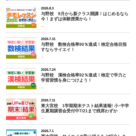
2026.8.3
与野校 9月から新クラス開講！はじめるなら
今！まずは体験授業から！
...
2026.7.31
与野校 数検合格率90％達成！検定合格目指
すならサイエイ！
...
2026.7.24
与野校 漢検合格率92％達成！検定で学力と
学習習慣を身につけよう！
...
2026.7.11
東大宮校 1学期期末テスト結果速報! 小･中学
生夏期講習会受付中7/21まで残席わずか
...
2026.7.1