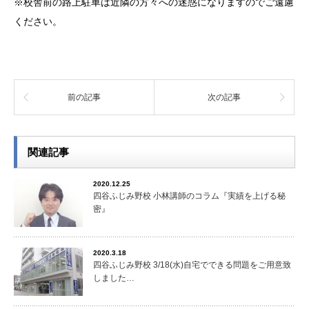
※校舎前の路上駐車は近隣の方々への迷惑になりますのでご遠慮
ください。
前の記事
次の記事
関連記事
2020.12.25
四谷ふじみ野校 小林講師のコラム『実績を上げる秘
密』
2020.3.18
四谷ふじみ野校 3/18(水)自宅でできる問題をご用意致
しました…