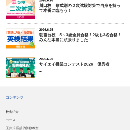
2026.6.26
川口校 形式別の２次試験対策で自身を持っ
て本番に臨もう！
...
2026.6.25
朝霞台校 5～3級全員合格！2級も3名合格！
みんな本当に頑張りました！
...
2026.6.20
サイエイ授業コンテスト2026 優秀者
...
コンテンツ
校舎紹介
コース
玉井式 国語的算数教室