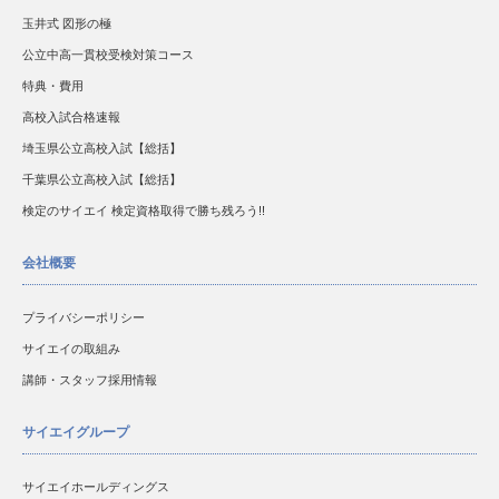
玉井式 図形の極
公立中高一貫校受検対策コース
特典・費用
高校入試合格速報
埼玉県公立高校入試【総括】
千葉県公立高校入試【総括】
検定のサイエイ 検定資格取得で勝ち残ろう!!
会社概要
プライバシーポリシー
サイエイの取組み
講師・スタッフ採用情報
サイエイグループ
サイエイホールディングス