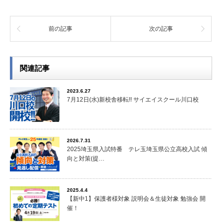
前の記事
次の記事
関連記事
2023.6.27
7月12日(水)新校舎移転!! サイエイスクール川口校
2026.7.31
2025埼玉県入試特番 テレ玉埼玉県公立高校入試 傾
向と対策(提…
2025.4.4
【新中1】保護者様対象 説明会＆生徒対象 勉強会 開
催！