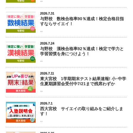
...
2026.7.31
与野校 数検合格率90％達成！検定合格目指
すならサイエイ！
...
2026.7.24
与野校 漢検合格率92％達成！検定で学力と
学習習慣を身につけよう！
...
2026.7.11
東大宮校 1学期期末テスト結果速報! 小･中学
生夏期講習会受付中7/21まで残席わずか
...
2026.7.1
西大宮校 サイエイの取り組みをご紹介しま
す！
...