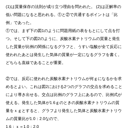
(1)は質量保存の法則が成り立つ理由を問われた。 (2)は正解率の
低い問題になると思われる。①と②で共通するポイントは「比
例」であった。
①では、まず下の図1のように問題用紙の表をもとにして点を打
つ。そして下の図2のように、炭酸水素ナトリウムの質量と発生
した質量が比例の関係になるグラフと、うすい塩酸が全て反応に
使われたあとは発生した気体の質量が一定になるグラフを書く。
どちらも直線であることが重要。
②では、反応に使われた炭酸水素ナトリウムが何ｇになるかを求
めるとよい。これは図2における2つのグラフの交点を求めること
により導き出せる。交点は比例のグラフ上にあるので、比例式が
使える。発生した気体が1.6ｇのときの炭酸水素ナトリウムの質
量をｘｇとすると、グラフより発生した気体と炭酸水素ナトリウ
ムの質量比が1.0：2.0なので、
1.6：ｘ＝1.0：2.0