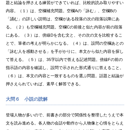
題と結論を押さえる練習ができていれば、比較的読み取りやすい
内容。（１）は、空欄補充問題。空欄Aの「詠む」、空欄Bの
「誦む」の詳しい説明は、空欄がある段落の次の段落以降にあ
る。（２）も空欄補充問題。空欄Cの前後と似た内容が前の段落
にある。（３）は、傍線Dを含む文と、その次の文を比較するこ
とで、筆者の考えが明らかになる。（４）は、設問の空欄あとの
「詠む人を感動させる」を手がかりに、本文から似た内容を探し
て答える。（５）は、35字以内で答える記述問題。傍線Fの前の
指示語の内容を確認し、設問で示された形式通りに答えること。
（６）は、本文の内容と一致するものを選ぶ問題。話題と結論が
押さえられていれば、素早く解答できる。
大問６ 小説の読解
登場人物が多いので、前書きの部分で関係性を整理したうえで本
文を読み進める。各人物の会話や動作から人物像と心情をとらえ