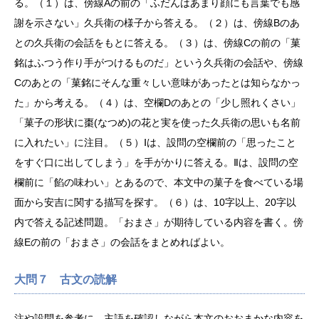
る。（１）は、傍線Aの前の「ふだんはあまり顔にも言葉でも感
謝を示さない」久兵衛の様子から答える。（２）は、傍線Bのあ
との久兵衛の会話をもとに答える。（３）は、傍線Cの前の「菓
銘はふつう作り手がつけるものだ」という久兵衛の会話や、傍線
Cのあとの「菓銘にそんな重々しい意味があったとは知らなかっ
た」から考える。（４）は、空欄Dのあとの「少し照れくさい」
「菓子の形状に棗(なつめ)の花と実を使った久兵衛の思いも名前
に入れたい」に注目。（５）Ⅰは、設問の空欄前の「思ったこと
をすぐ口に出してしまう」を手がかりに答える。Ⅱは、設問の空
欄前に「餡の味わい」とあるので、本文中の菓子を食べている場
面から安吉に関する描写を探す。（６）は、10字以上、20字以
内で答える記述問題。「おまさ」が期待している内容を書く。傍
線Eの前の「おまさ」の会話をまとめればよい。
大問７ 古文の読解
注や設問を参考に、主語を確認しながら本文のおおまかな内容を