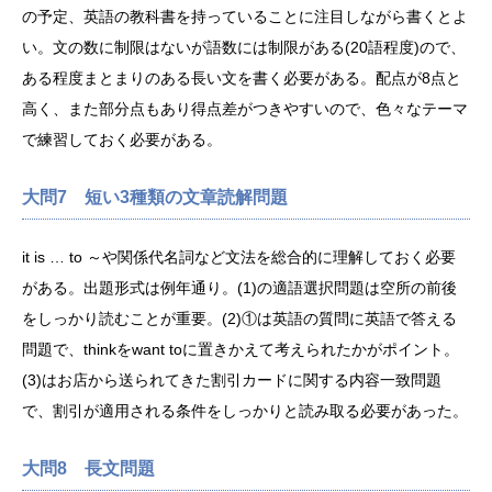
の予定、英語の教科書を持っていることに注目しながら書くとよ
い。文の数に制限はないが語数には制限がある(20語程度)ので、
ある程度まとまりのある長い文を書く必要がある。配点が8点と
高く、また部分点もあり得点差がつきやすいので、色々なテーマ
で練習しておく必要がある。
大問7 短い3種類の文章読解問題
it is … to ～や関係代名詞など文法を総合的に理解しておく必要
がある。出題形式は例年通り。(1)の適語選択問題は空所の前後
をしっかり読むことが重要。(2)①は英語の質問に英語で答える
問題で、thinkをwant toに置きかえて考えられたかがポイント。
(3)はお店から送られてきた割引カードに関する内容一致問題
で、割引が適用される条件をしっかりと読み取る必要があった。
大問8 長文問題