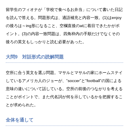
留学生のフィオナが「学校で食べるお弁当」について書いた日記
を読んで答える。問題形式は、適語補充と内容一致。(1)はenjoy
の後ろは～ing形になること、空欄直後のatに着目できたかがポ
イント。(3)の内容一致問題は、四角枠内の手順だけでなくその
後ろの英文もしっかりと読む必要があった。
大問9 対話形式の読解問題
空所に合う英文を選ぶ問題。マサルとマサルの家にホームステイ
しているアメリカ人のジョーが、“soccer”と“football”の国による
意味の違いについて話している。空所の前後のつながりを考える
ことがポイントで、また代名詞が何を示しているかを把握するこ
とが求められた。
全体を通して