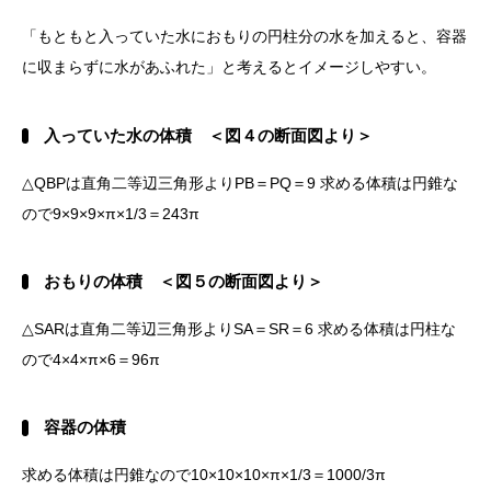
「もともと入っていた水におもりの円柱分の水を加えると、容器
に収まらずに水があふれた」と考えるとイメージしやすい。
入っていた水の体積 ＜図４の断面図より＞
△QBPは直角二等辺三角形よりPB＝PQ＝9 求める体積は円錐な
ので9×9×9×π×1/3＝243π
おもりの体積 ＜図５の断面図より＞
△SARは直角二等辺三角形よりSA＝SR＝6 求める体積は円柱な
ので4×4×π×6＝96π
容器の体積
求める体積は円錐なので10×10×10×π×1/3＝1000/3π