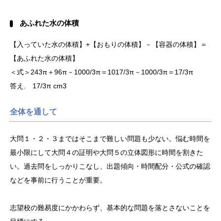
あふれた水の体積
【入っていた水の体積】+【おもりの体積】－【容器の体積】＝
【あふれた水の体積】
＜式＞243π＋96π－1000/3π＝1017/3π－1000/3π＝17/3π
答え. 17/3π cm3
全体を通して
大問１・２・３まではそこまで難しい問題も少ない。悩む時間を
最小限にして大問４の証明や大問５の立体図形に時間を割きた
い。過去問をしっかりこなし、出題傾向・時間配分・公式の確認
などを事前に行うことが重要。
志望校の難易度にかかわらず、基本的な問題を落とさないことを