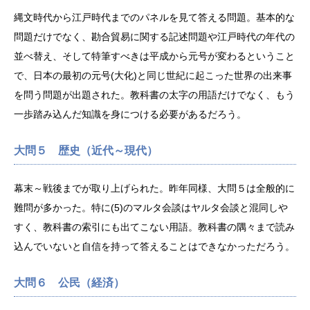
縄文時代から江戸時代までのパネルを見て答える問題。基本的な
問題だけでなく、勘合貿易に関する記述問題や江戸時代の年代の
並べ替え、そして特筆すべきは平成から元号が変わるということ
で、日本の最初の元号(大化)と同じ世紀に起こった世界の出来事
を問う問題が出題された。教科書の太字の用語だけでなく、もう
一歩踏み込んだ知識を身につける必要があるだろう。
大問５ 歴史（近代～現代）
幕末～戦後までが取り上げられた。昨年同様、大問５は全般的に
難問が多かった。特に(5)のマルタ会談はヤルタ会談と混同しや
すく、教科書の索引にも出てこない用語。教科書の隅々まで読み
込んでいないと自信を持って答えることはできなかっただろう。
大問６ 公民（経済）