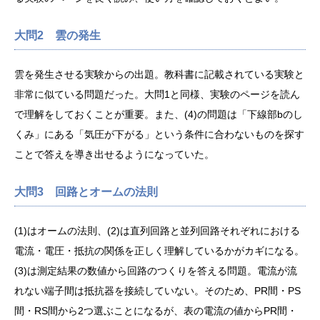
大問2 雲の発生
雲を発生させる実験からの出題。教科書に記載されている実験と
非常に似ている問題だった。大問1と同様、実験のページを読ん
で理解をしておくことが重要。また、(4)の問題は「下線部bのし
くみ」にある「気圧が下がる」という条件に合わないものを探す
ことで答えを導き出せるようになっていた。
大問3 回路とオームの法則
(1)はオームの法則、(2)は直列回路と並列回路それぞれにおける
電流・電圧・抵抗の関係を正しく理解しているかがカギになる。
(3)は測定結果の数値から回路のつくりを答える問題。電流が流
れない端子間は抵抗器を接続していない。そのため、PR間・PS
間・RS間から2つ選ぶことになるが、表の電流の値からPR間・