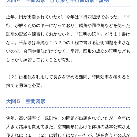
大問４ 平面図形 ひし形と平行四辺形・証明
近年、円が出題されていたが、今年は平行四辺形であった。「平
行」が解くためのキーになっており、錯角や同位角などを使った
証明の記述を練習しておかないと、『証明の続き』がうまく書け
ない。千葉県は単純な１つ２つの工程で書ける証明問題を出さな
いので、合同や相似だけでなく、平行、図形の成立の証明なども
しっかり練習しておくことが有効。
（２）は相似を利用して長さを求める難問、時間効率を考えると
捨てる勇気も必要。
大問５ 空間図形
例年、高い確率で「規則性」の問題が出題されていたが、今年は
大きく路線を変えてきた。空間図形における体積の基本公式さえ
使えれば（１）（２）は難しくはなかったが、逆を言うと公式が