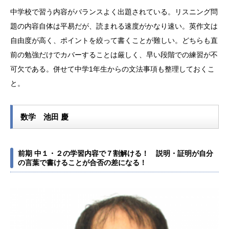
中学校で習う内容がバランスよく出題されている。リスニング問
題の内容自体は平易だが、読まれる速度がかなり速い。英作文は
自由度が高く、ポイントを絞って書くことが難しい。どちらも直
前の勉強だけでカバーすることは厳しく、早い段階での練習が不
可欠である。併せて中学1年生からの文法事項も整理しておくこ
と。
数学 池田 慶
前期 中１・２の学習内容で７割解ける！ 説明・証明が自分
の言葉で書けることが合否の差になる！