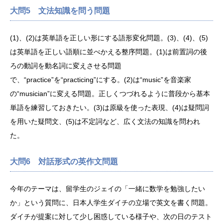
大問5 文法知識を問う問題
(1)、(2)は英単語を正しい形にする語形変化問題。(3)、(4)、(5)
は英単語を正しい語順に並べかえる整序問題。(1)は前置詞の後
ろの動詞を動名詞に変えさせる問題
で、“practice”を“practicing”にする。(2)は“music”を音楽家
の“musician”に変える問題。正しくつづれるように普段から基本
単語を練習しておきたい。(3)は原級を使った表現、(4)は疑問詞
を用いた疑問文、(5)は不定詞など、広く文法の知識を問われ
た。
大問6 対話形式の英作文問題
今年のテーマは、留学生のジェイの「一緒に数学を勉強したい
か」という質問に、日本人学生ダイチの立場で英文を書く問題。
ダイチが提案に対して少し困惑している様子や、次の日のテスト