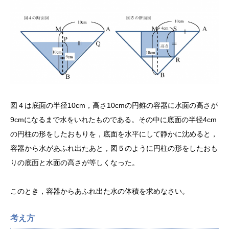
図４は底面の半径10cm，高さ10cmの円錐の容器に水面の高さが
9cmになるまで水をいれたものである。その中に底面の半径4cm
の円柱の形をしたおもりを，底面を水平にして静かに沈めると，
容器から水があふれ出たあと，図５のように円柱の形をしたおも
りの底面と水面の高さが等しくなった。
このとき，容器からあふれ出た水の体積を求めなさい。
考え方