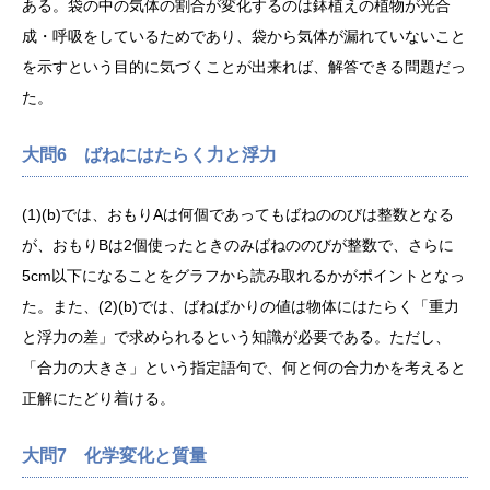
ある。袋の中の気体の割合が変化するのは鉢植えの植物が光合
成・呼吸をしているためであり、袋から気体が漏れていないこと
を示すという目的に気づくことが出来れば、解答できる問題だっ
た。
大問6 ばねにはたらく力と浮力
(1)(b)では、おもりAは何個であってもばねののびは整数となる
が、おもりBは2個使ったときのみばねののびが整数で、さらに
5cm以下になることをグラフから読み取れるかがポイントとなっ
た。また、(2)(b)では、ばねばかりの値は物体にはたらく「重力
と浮力の差」で求められるという知識が必要である。ただし、
「合力の大きさ」という指定語句で、何と何の合力かを考えると
正解にたどり着ける。
大問7 化学変化と質量