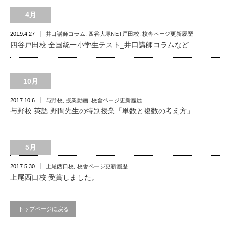
4月
2019.4.27
井口講師コラム
,
四谷大塚NET戸田校
,
校舎ページ更新履歴
四谷戸田校 全国統一小学生テスト_井口講師コラムなど
10月
2017.10.6
与野校
,
授業動画
,
校舎ページ更新履歴
与野校 英語 野間先生の特別授業「単数と複数の考え方」
5月
2017.5.30
上尾西口校
,
校舎ページ更新履歴
上尾西口校 受賞しました。
トップページに戻る