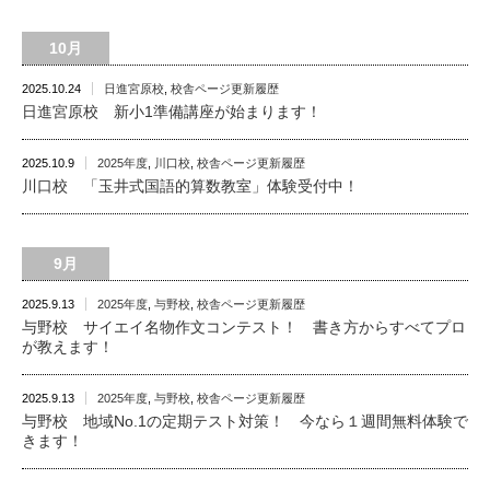
10月
2025.10.24
日進宮原校
,
校舎ページ更新履歴
日進宮原校 新小1準備講座が始まります！
2025.10.9
2025年度
,
川口校
,
校舎ページ更新履歴
川口校 「玉井式国語的算数教室」体験受付中！
9月
2025.9.13
2025年度
,
与野校
,
校舎ページ更新履歴
与野校 サイエイ名物作文コンテスト！ 書き方からすべてプロ
が教えます！
2025.9.13
2025年度
,
与野校
,
校舎ページ更新履歴
与野校 地域No.1の定期テスト対策！ 今なら１週間無料体験で
きます！