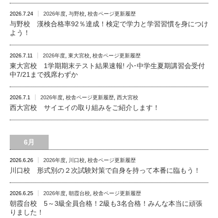
2026.7.24
2026年度
,
与野校
,
校舎ページ更新履歴
与野校 漢検合格率92％達成！検定で学力と学習習慣を身につけ
よう！
2026.7.11
2026年度
,
東大宮校
,
校舎ページ更新履歴
東大宮校 1学期期末テスト結果速報! 小･中学生夏期講習会受付
中7/21まで残席わずか
2026.7.1
2026年度
,
校舎ページ更新履歴
,
西大宮校
西大宮校 サイエイの取り組みをご紹介します！
6月
2026.6.26
2026年度
,
川口校
,
校舎ページ更新履歴
川口校 形式別の２次試験対策で自身を持って本番に臨もう！
2026.6.25
2026年度
,
朝霞台校
,
校舎ページ更新履歴
朝霞台校 5～3級全員合格！2級も3名合格！みんな本当に頑張
りました！