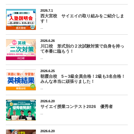
2026.7.1
西大宮校 サイエイの取り組みをご紹介しま
す！
...
2026.6.26
川口校 形式別の２次試験対策で自身を持っ
て本番に臨もう！
...
2026.6.25
朝霞台校 5～3級全員合格！2級も3名合格！
みんな本当に頑張りました！
...
2026.6.20
サイエイ授業コンテスト2026 優秀者
...
2026.6.20