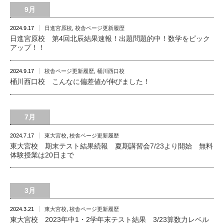
9月
2024.9.17
日進宮原校
,
校舎ページ更新履歴
日進宮原校 第4回北辰結果速報！出題問題的中！数学をピック
アップ！！
2024.9.17
校舎ページ更新履歴
,
桶川西口校
桶川西口校 こんなに偏差値が伸びました！
7月
2024.7.17
東大宮校
,
校舎ページ更新履歴
東大宮校 期末テスト結果続報 夏期講習会7/23より開始 無料
体験授業は20日まで
3月
2024.3.21
東大宮校
,
校舎ページ更新履歴
東大宮校 2023年中1・2学年末テスト結果 3/23算数力レベル