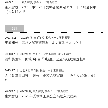
2023.7.13
東大宮校
,
校舎ページ更新履歴
東大宮校 7/15 中1～3【無料合格判定テスト】予約受付中
（※7/14まで）
3月
2023.3.11
2021年度
,
東浦和校
,
校舎ページ更新履歴
東浦和校 高校入試実績速報!! よく頑張りました！
2023.3.7
2022年度
,
校舎ページ更新履歴
,
浦和美園校
浦和美園校 開校3年目「3期生」公立高校結果速報!!
2023.3.7
ふじみ野東口校
,
校舎ページ更新履歴
ふじみ野東口校 速報！高校合格実績！！みんな頑張りまし
た！
2023.3.7
2022年度
,
東大宮校
,
校舎ページ更新履歴
東大宮校 2023年受験埼玉県公立高校入試結果