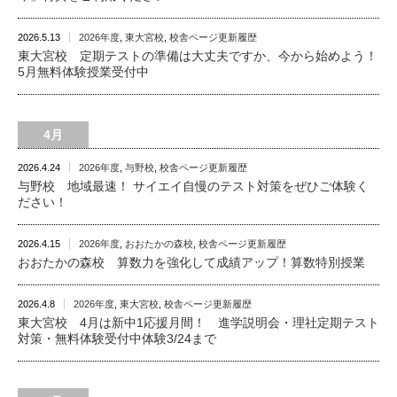
2026.5.13
2026年度
,
東大宮校
,
校舎ページ更新履歴
東大宮校 定期テストの準備は大丈夫ですか、今から始めよう！
5月無料体験授業受付中
4月
2026.4.24
2026年度
,
与野校
,
校舎ページ更新履歴
与野校 地域最速！ サイエイ自慢のテスト対策をぜひご体験く
ださい！
2026.4.15
2026年度
,
おおたかの森校
,
校舎ページ更新履歴
おおたかの森校 算数力を強化して成績アップ！算数特別授業
2026.4.8
2026年度
,
東大宮校
,
校舎ページ更新履歴
東大宮校 4月は新中1応援月間！ 進学説明会・理社定期テスト
対策・無料体験受付中体験3/24まで