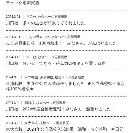
チェック追加実施
2024.3.21
川口校
,
校舎ページ更新履歴
川口校 多くの生徒が頑張ってくれました。
2024.3.21
ふじみ野東口校
,
校舎ページ更新履歴
ふじみ野東口校 100点続出！！みなさん、がんばりました！
2024.3.12
川口校
,
校舎ページ更新履歴
川口校 分かる・できる・得点力UP!!キミを変える春
2024.3.8
2023年度
,
東浦和校
,
校舎ページ更新履歴
東浦和校 中３生公立入試頑張りました!! ★公立高校御三家合
格100％達成★
2024.3.2
川口校
,
校舎ページ更新履歴
川口校 2024年度合格者速報！みなさん、頑張りました！
2024.3.2
東大宮校
,
校舎ページ更新履歴
東大宮校 2024年公立高校入試結果 浦和・市立浦和・春日部