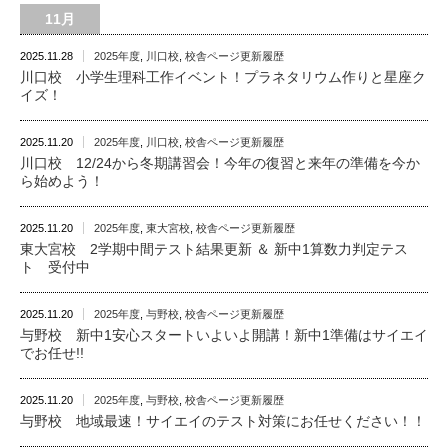
11月
2025.11.28
2025年度
,
川口校
,
校舎ページ更新履歴
川口校 小学生理科工作イベント！プラネタリウム作りと星座ク
イズ！
2025.11.20
2025年度
,
川口校
,
校舎ページ更新履歴
川口校 12/24から冬期講習会！今年の復習と来年の準備を今か
ら始めよう！
2025.11.20
2025年度
,
東大宮校
,
校舎ページ更新履歴
東大宮校 2学期中間テスト結果更新 ＆ 新中1算数力判定テス
ト 受付中
2025.11.20
2025年度
,
与野校
,
校舎ページ更新履歴
与野校 新中1安心スタートいよいよ開講！新中1準備はサイエイ
でお任せ!!
2025.11.20
2025年度
,
与野校
,
校舎ページ更新履歴
与野校 地域最速！サイエイのテスト対策にお任せください！！