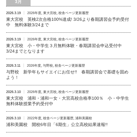
3月
2026.3.19
2026年度
,
東大宮校
,
校舎ページ更新履歴
東大宮校 英検2次合格100%達成! 3/26より春期講習会予約受付
中 無料体験3/24まで
2026.3.19
2026年度
,
東大宮校
,
校舎ページ更新履歴
東大宮校 小・中学生３月無料体験・春期講習会申込受付中
3/24までとなります
2026.3.11
2026年度
,
与野校
,
校舎ページ更新履歴
与野校 新学年もサイエイにお任せ!! 春期講習会で基礎を固め
よう！
2026.3.10
2026年度
,
東大宮校
,
校舎ページ更新履歴
東大宮校 浦和・浦和一女・大宮高校合格率100％ 小・中学生
無料体験授業予約受付中
2026.3.10
2022年度
,
校舎ページ更新履歴
,
浦和美園校
浦和美園校 開校6年目「6期生」公立高校結果速報!!