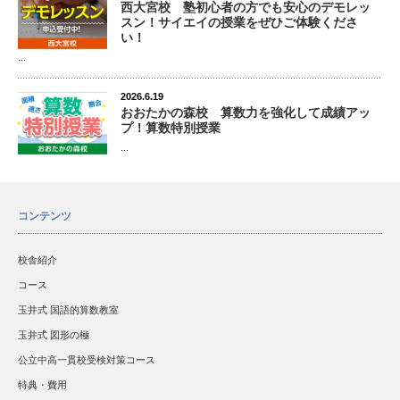
西大宮校 塾初心者の方でも安心のデモレッ
スン！サイエイの授業をぜひご体験くださ
い！
...
2026.6.19
おおたかの森校 算数力を強化して成績アッ
プ！算数特別授業
...
コンテンツ
校舎紹介
コース
玉井式 国語的算数教室
玉井式 図形の極
公立中高一貫校受検対策コース
特典・費用