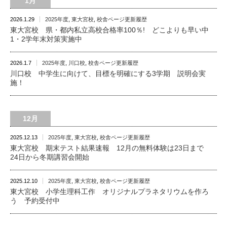
1月
2026.1.29
2025年度
,
東大宮校
,
校舎ページ更新履歴
東大宮校 県・都内私立高校合格率100％! どこよりも早い中
1・2学年末対策実施中
2026.1.7
2025年度
,
川口校
,
校舎ページ更新履歴
川口校 中学生に向けて、目標を明確にする3学期 説明会実
施！
12月
2025.12.13
2025年度
,
東大宮校
,
校舎ページ更新履歴
東大宮校 期末テスト結果速報 12月の無料体験は23日まで
24日から冬期講習会開始
2025.12.10
2025年度
,
東大宮校
,
校舎ページ更新履歴
東大宮校 小学生理科工作 オリジナルプラネタリウムを作ろ
う 予約受付中