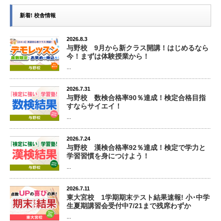
新着! 校舎情報
2026.8.3
与野校 9月から新クラス開講！はじめるなら
今！まずは体験授業から！
...
2026.7.31
与野校 数検合格率90％達成！検定合格目指
すならサイエイ！
...
2026.7.24
与野校 漢検合格率92％達成！検定で学力と
学習習慣を身につけよう！
...
2026.7.11
東大宮校 1学期期末テスト結果速報! 小･中学
生夏期講習会受付中7/21まで残席わずか
...