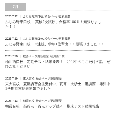
7月
2023.7.22
ふじみ野東口校
,
校舎ページ更新履歴
ふじみ野東口校 英検2次試験、合格率100％！頑張りまし
た！！
2023.7.22
ふじみ野東口校
,
校舎ページ更新履歴
ふじみ野東口校 2連続、学年1位輩出！！頑張りました！！
2023.7.20
校舎ページ更新履歴
,
桶川西口校
桶川西口校 定期テスト結果発表！ 〇〇中のここだけの話 ぜ
ひご覧ください
2023.7.19
東大宮校
,
校舎ページ更新履歴
東大宮校 夏期講習会生受付中、瓦葺・大砂土・黒浜西・篠津中
1学期期末結果速報でました
2023.7.13
朝霞台校
,
校舎ページ更新履歴
朝霞台校 高得点・得点アップ続々！期末テスト結果報告