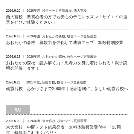
2026.6.20
2026年度
,
校舎ページ更新履歴
,
西大宮校
西大宮校 塾初心者の方でも安心のデモレッスン！サイエイの授
業をぜひご体験ください！
2026.6.19
2026年度
,
おおたかの森校
,
校舎ページ更新履歴
おおたかの森校 算数力を強化して成績アップ！算数特別授業
2026.6.13
2026年度
,
おおたかの森校
,
校舎ページ更新履歴
おおたかの森校 読み解く力・思考力を身に着けられる！親子説
明会開催します！
2026.6.11
2026年度
,
朝霞台校
,
校舎ページ更新履歴
朝霞台校 おかげさまで20周年｜感謝を胸に、新しい朝霞台校へ
5月
2026.5.29
2026年度
,
東大宮校
,
校舎ページ更新履歴
東大宮校 中間テスト結果発表 無料体験授業受付中 「55周
年」特典をご利用ください