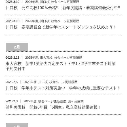
2026.3.10
2026年度
,
川口校
,
校舎ページ更新履歴
川口校 公立高校100％合格!! 新年度開講・春期講習会受付中!!
2026.3.10
2026年度
,
川口校
,
校舎ページ更新履歴
川口校 春期講習会で新学年のスタートダッシュを決めよう！
2月
2026.2.13
2025年度
,
東大宮校
,
校舎ページ更新履歴
東大宮校 新中1英語力判定テスト・中1・2学年末テスト対策
予約受付中
2026.2.5
2025年度
,
川口校
,
校舎ページ更新履歴
川口校 学年末テスト対策実施中 学年の成績に重要なテスト！
2026.2.3
2022年度
,
校舎ページ更新履歴
,
浦和美園校
浦和美園校 開校6年目「6期生」私立高校結果速報!!