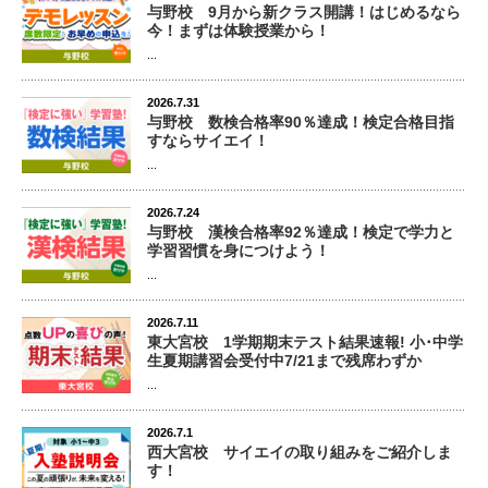
与野校 9月から新クラス開講！はじめるなら
今！まずは体験授業から！
...
2026.7.31
与野校 数検合格率90％達成！検定合格目指
すならサイエイ！
...
2026.7.24
与野校 漢検合格率92％達成！検定で学力と
学習習慣を身につけよう！
...
2026.7.11
東大宮校 1学期期末テスト結果速報! 小･中学
生夏期講習会受付中7/21まで残席わずか
...
2026.7.1
西大宮校 サイエイの取り組みをご紹介しま
す！