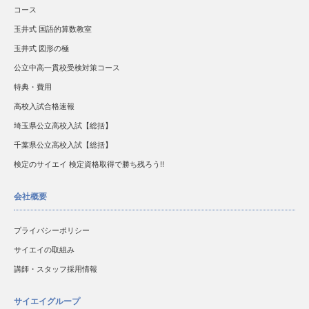
コース
玉井式 国語的算数教室
玉井式 図形の極
公立中高一貫校受検対策コース
特典・費用
高校入試合格速報
埼玉県公立高校入試【総括】
千葉県公立高校入試【総括】
検定のサイエイ 検定資格取得で勝ち残ろう!!
会社概要
プライバシーポリシー
サイエイの取組み
講師・スタッフ採用情報
サイエイグループ