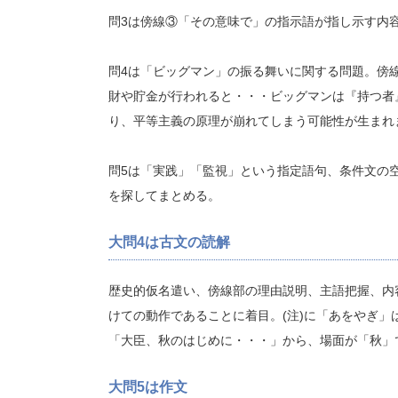
問3は傍線③「その意味で」の指示語が指し示す内
問4は「ビッグマン」の振る舞いに関する問題。傍
財や貯金が行われると・・・ビッグマンは『持つ者
り、平等主義の原理が崩れてしまう可能性が生まれ
問5は「実践」「監視」という指定語句、条件文の
を探してまとめる。
大問4は古文の読解
歴史的仮名遣い、傍線部の理由説明、主語把握、内
けての動作であることに着目。(注)に「あをやぎ」
「大臣、秋のはじめに・・・」から、場面が「秋」
大問5は作文