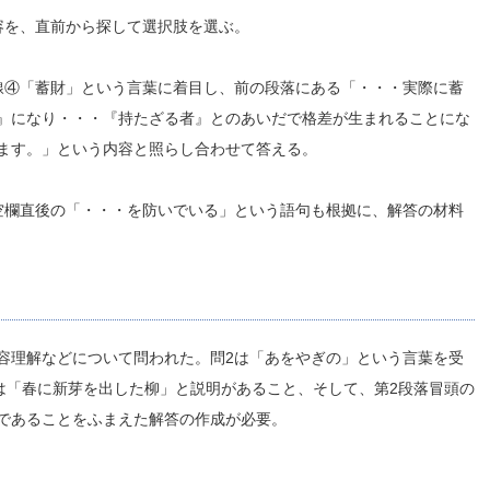
容を、直前から探して選択肢を選ぶ。
線④「蓄財」という言葉に着目し、前の段落にある「・・・実際に蓄
』になり・・・『持たざる者』とのあいだで格差が生まれることにな
ます。」という内容と照らし合わせて答える。
空欄直後の「・・・を防いでいる」という語句も根拠に、解答の材料
容理解などについて問われた。問2は「あをやぎの」という言葉を受
は「春に新芽を出した柳」と説明があること、そして、第2段落冒頭の
であることをふまえた解答の作成が必要。