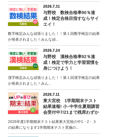
2026.7.31
与野校 数検合格率90％達
成！検定合格目指すならサイ
エイ！
数字検定みんな頑張りました！！第１回数学検定の結果
が発表されました！みんな頑...
2026.7.24
与野校 漢検合格率92％達
成！検定で学力と学習習慣を
身につけよう！
漢字検定みんな頑張りました！！第１回漢字検定の結果
が発表されました！みん...
2026.7.11
東大宮校 1学期期末テスト
結果速報! 小･中学生夏期講習
会受付中7/21まで残席わずか
2026年度1学期期末テスト結果東大宮校の中1・2・３
の結果になります1学期期末テスト実施の...