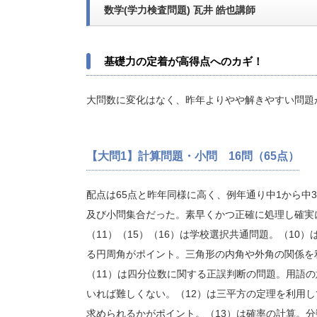
数学(学力検査問題) 瓦井 皓也講師
基礎力の定着が高得点へのカギ！
大問数に変化はなく、昨年よりやや解きやすい問題
【大問1】計算問題・小問 16問（65点）
配点は65点と昨年同様に高く、例年通り中1から中
及び小問集合だった。素早くかつ正確に処理し確実
（11）（15）（16）は学校選択共通問題。（10
る円周角がポイント。三角形の内角や外角の関係を
（11）は四分位数に関する正誤判断の問題。用語
いれば難しくない。（12）は三平方の定理を利用
求められるかがポイント。（13）は確率の計算。