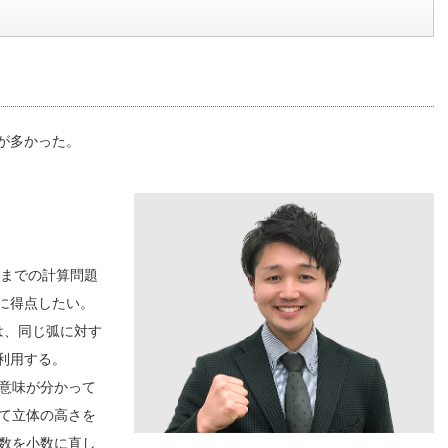
が多かった。
3までの計算問題
に得点したい。
）は、同じ弧に対す
利用する。
の意味が分かって
して立体の高さを
分数を小数に直し