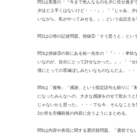
問1は美貴の「『今まで色んなものを夕に任せ過ぎ
夕ほど上手くはないけど・・・』」「『じゃあ、夕
いながら、私がやってみせる。』」という会話文を
問2は心情の記述問題。傍線②「そう思うと」とい
問3は傍線③の前にある祐一先生の「『・・・卑怯
いなのが、自分にとって許せなかった。』」「『せ
僕にとっての罪滅ぼしみたいなものなんだよ。・・
問4は「後悔」「感謝」という指定語句も頼りに「
になったみんなへの、大きな感謝をのせて歌おうと
じゃないかと思った。・・・でも今、そんなことを
2か所を空欄前後の内容に合うようにまとめる。
問5は内容や表現に関する選択肢問題。「適切でな