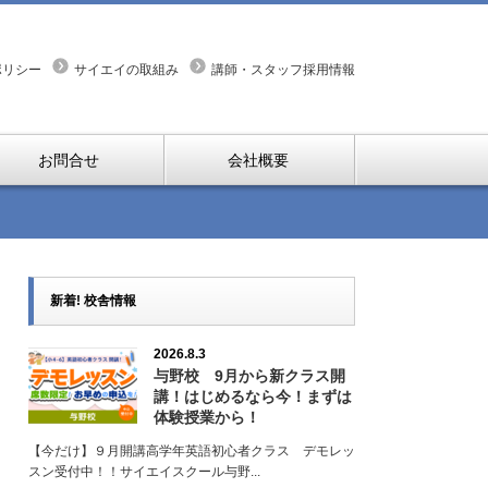
ポリシー
サイエイの取組み
講師・スタッフ採用情報
お問合せ
会社概要
新着! 校舎情報
2026.8.3
与野校 9月から新クラス開
講！はじめるなら今！まずは
体験授業から！
【今だけ】９月開講高学年英語初心者クラス デモレッ
スン受付中！！サイエイスクール与野...