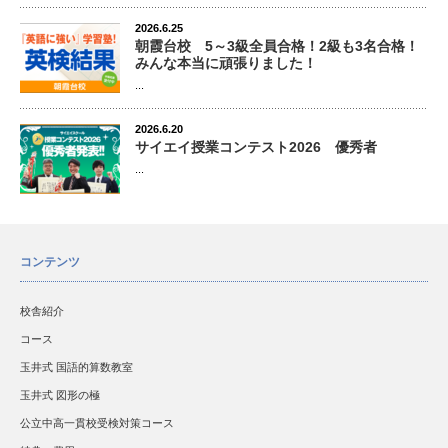
2026.6.25
朝霞台校 5～3級全員合格！2級も3名合格！
みんな本当に頑張りました！
...
2026.6.20
サイエイ授業コンテスト2026 優秀者
...
コンテンツ
校舎紹介
コース
玉井式 国語的算数教室
玉井式 図形の極
公立中高一貫校受検対策コース