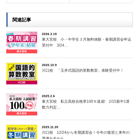
関連記事
2026.3.19
東大宮校 小・中学生３月無料体験・春期講習会申込
受付中 3/24…
2025.10.9
川口校 「玉井式国語的算数教室」体験受付中！
2025.2.6
東大宮校 私立高校合格率100％達成! 2/15新中1算
数力判定…
2025.11.20
川口校 12/24から冬期講習会！今年の復習と来年の
準備を今から…