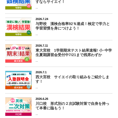
すならサイエイ！
...
2026.7.24
与野校 漢検合格率92％達成！検定で学力と
学習習慣を身につけよう！
...
2026.7.11
東大宮校 1学期期末テスト結果速報! 小･中学
生夏期講習会受付中7/21まで残席わずか
...
2026.7.1
西大宮校 サイエイの取り組みをご紹介しま
す！
...
2026.6.26
川口校 形式別の２次試験対策で自身を持っ
て本番に臨もう！
...