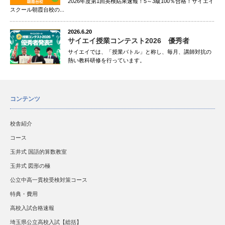
2026年度第1回英検結果速報！5～3級100％合格！サイエイ
スクール朝霞台校の...
2026.6.20
サイエイ授業コンテスト2026 優秀者
サイエイでは、「授業バトル」と称し、毎月、講師対抗の
熱い教科研修を行っています。
コンテンツ
校舎紹介
コース
玉井式 国語的算数教室
玉井式 図形の極
公立中高一貫校受検対策コース
特典・費用
高校入試合格速報
埼玉県公立高校入試【総括】