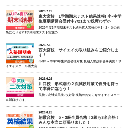
2026.7.11
東大宮校 1学期期末テスト結果速報! 小･中学
生夏期講習会受付中7/21まで残席わずか
2026年度1学期期末テスト結果東大宮校の中1・2・３の結
果になります1学期期末テスト実施の...
2026.7.1
西大宮校 サイエイの取り組みをご紹介しま
す！
小学1～中学3年生保護者様対象 夏期入塾説明会を実施！サ
イエイスクール西大宮...
2026.6.26
川口校 形式別の２次試験対策で自身を持っ
て本番に臨もう！
英検２次対策英検2次対策 実施のお知らせサイエイスクー
ル川口校では、...
2026.6.25
朝霞台校 5～3級全員合格！2級も3名合格！
みんな本当に頑張りました！