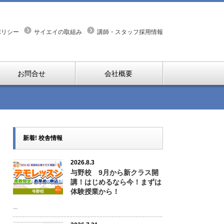
ポリシー
サイエイの取組み
講師・スタッフ採用情報
お問合せ
会社概要
新着! 校舎情報
2026.8.3
与野校 9月から新クラス開
講！はじめるなら今！まずは
体験授業から！
...