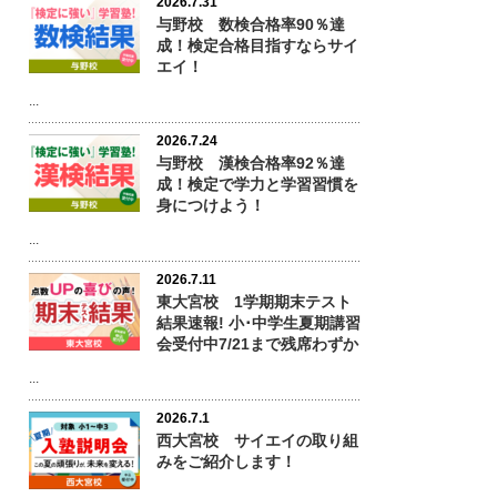
2026.7.31
与野校 数検合格率90％達
成！検定合格目指すならサイ
エイ！
...
2026.7.24
与野校 漢検合格率92％達
成！検定で学力と学習習慣を
身につけよう！
...
2026.7.11
東大宮校 1学期期末テスト
結果速報! 小･中学生夏期講習
会受付中7/21まで残席わずか
...
2026.7.1
西大宮校 サイエイの取り組
みをご紹介します！