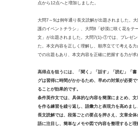
点から12点へと増加しました。
大問7～9は例年通り長文読解が出題されました。
護のイベントチラシ」、大問8「砂漠に咲く花をテ
文」が出題されました。大問7(1)-①では、プレ
た。本文内容を正しく理解し、順序立てて考える力
での出題もあり、本文内容を正確に把握する力が求
高得点を狙うには、「聞く」「話す」「読む」「書
グは習得に時間がかかるため、早めの対策が必要で
ることが効果的です。
条件英作文では、具体的な内容を簡潔にまとめ、文
を作る練習を繰り返し、語彙力と表現力を高めまし
長文読解では、段落ごとの要点を押さえ、文章全体
語に注目し、簡単なメモや図で内容を整理すると理