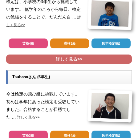
検定は、小学校の3年生から挑戦して
います。 低学年のころから毎日、検定
の勉強をすることで、だんだん自
…
詳
しく見る>>
英検4級
漢検3級
数学検定5級
詳しく見る>>
Tsubasaさん (6年生)
今は検定の飛び級に挑戦しています。
初めは学年にあった検定を受験してい
ました。合格することが目標でし
た
…
詳しく見る>>
英検3級
漢検4級
数学検定5級