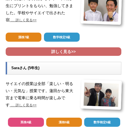
生にプリントをもらい、勉強してきま
した。学校やサイエイで出された
宿
…
詳しく見る>>
漢検7級
数学検定9級
詳しく見る>>
Saraさん (5年生)
サイエイの授業は全部「楽しい・明る
い・元気な」授業です。蓮田から東大
宮まで電車に乗る時間が楽しみで
す
…
詳しく見る>>
英検4級
漢検6級
数学検定6級