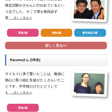
検定試験がさかんに行われているとい
う点でした。そこで僕も毎回必ず
英
…
詳しく見る>>
英検3級
漢検3級
数学検定3級
詳しく見る>>
Kazumaさん (1年生)
サイエイに来て驚いたことは、勉強に
熱心に取り組む生徒がたくさんいたこ
とです。中学校だけだとどうして
も
…
詳しく見る>>
英検2級