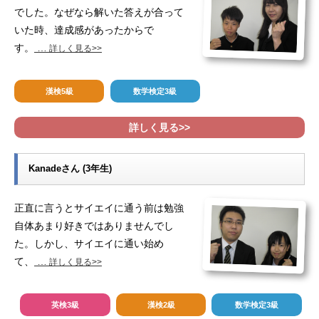
でした。なぜなら解いた答えが合って
いた時、達成感があったからで
す。
…
詳しく見る>>
漢検5級
数学検定3級
詳しく見る>>
Kanadeさん (3年生)
正直に言うとサイエイに通う前は勉強
自体あまり好きではありませんでし
た。しかし、サイエイに通い始め
て、
…
詳しく見る>>
英検3級
漢検2級
数学検定3級