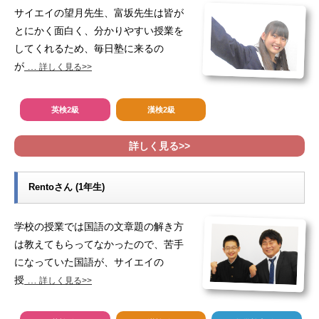
サイエイの望月先生、富坂先生は皆が
とにかく面白く、分かりやすい授業を
してくれるため、毎日塾に来るの
が
…
詳しく見る>>
英検2級
漢検2級
詳しく見る>>
Rentoさん (1年生)
学校の授業では国語の文章題の解き方
は教えてもらってなかったので、苦手
になっていた国語が、サイエイの
授
…
詳しく見る>>