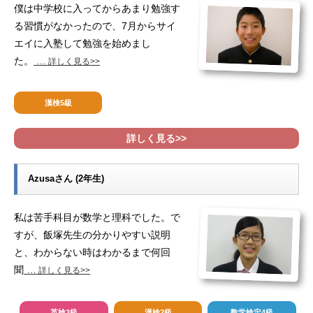
僕は中学校に入ってからあまり勉強す
る習慣がなかったので、7月からサイ
エイに入塾して勉強を始めまし
た。
…
詳しく見る>>
漢検5級
詳しく見る>>
Azusaさん (2年生)
私は苦手科目が数学と理科でした。で
すが、飯塚先生の分かりやすい説明
と、わからない時はわかるまで何回
聞
…
詳しく見る>>
英検3級
漢検2級
数学検定4級