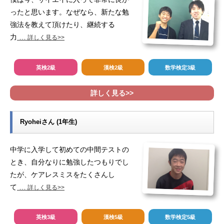
ったと思います。なぜなら、新たな勉
強法を教えて頂けたり、継続する
力
…
詳しく見る>>
英検2級
漢検2級
数学検定3級
詳しく見る>>
Ryoheiさん (1年生)
中学に入学して初めての中間テストの
とき、自分なりに勉強したつもりでし
たが、ケアレスミスをたくさんし
て
…
詳しく見る>>
英検3級
漢検5級
数学検定5級