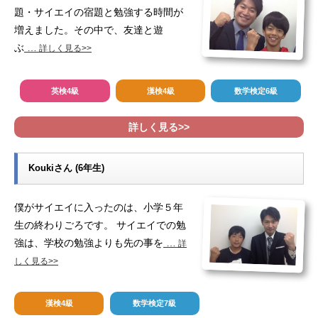
題・サイエイの宿題と勉強する時間が
増えました。その中で、友達と遊
ぶ
…
詳しく見る>>
英検4級
漢検4級
数学検定6級
詳しく見る>>
Koukiさん (6年生)
僕がサイエイに入ったのは、小学５年
生の終わりごろです。 サイエイでの勉
強は、学校の勉強よりも先の事を
…
詳
しく見る>>
漢検4級
数学検定7級