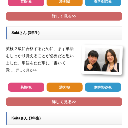
英検4級
漢検5級
数学検定3級
詳しく見る>>
Sakiさん (3年生)
英検２級に合格するために、まず単語
をしっかり覚えることが必要だと思い
ました。単語をただ単に「書いて
覚
…
詳しく見る>>
英検2級
漢検2級
数学検定4級
詳しく見る>>
Keitaさん (3年生)