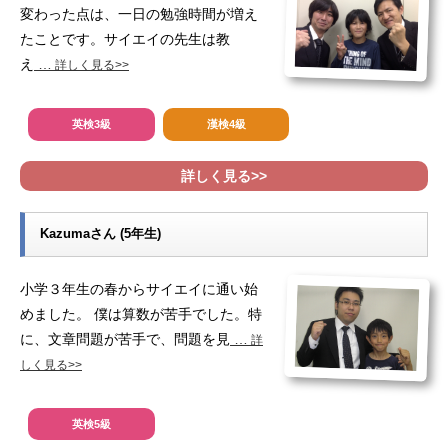
変わった点は、一日の勉強時間が増え
たことです。サイエイの先生は教
え
…
詳しく見る>>
英検3級
漢検4級
詳しく見る>>
Kazumaさん (5年生)
小学３年生の春からサイエイに通い始
めました。 僕は算数が苦手でした。特
に、文章問題が苦手で、問題を見
…
詳
しく見る>>
英検5級