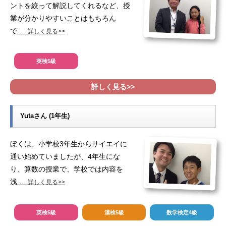
ントを絞って解説してくれるなど、授
業が分かりやすいことはもちろん
で
…
詳しく見る>>
英検5級
詳しく見る>>
Yutaさん (1年生)
ぼくは、小学校3年生からサイエイに
通い始めていましたが、4年生にな
り、算数の授業で、学校では内容を
浅
…
詳しく見る>>
英検5級
漢検5級
数学検定4級